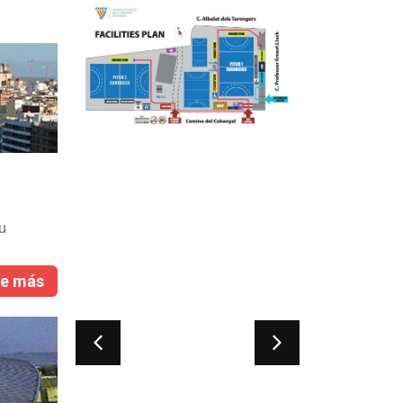
u
r
re más