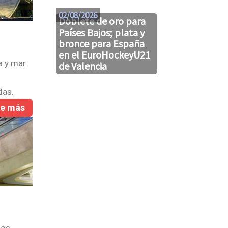
02/08/2026
31/07/2026
Doblete de oro para
Países Bajos; plata y
bronce para España
en el EuroHockeyU21
a y mar.
de Valencia
das.
re más