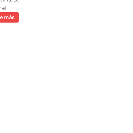
 el
re más