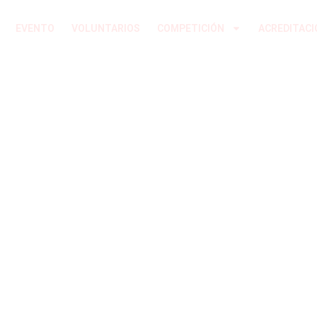
Ir
al
EVENTO
VOLUNTARIOS
COMPETICIÓN
ACREDITACI
contenido