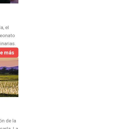
a, el
peonato
inarias.
re más
ón de la
sarla. La