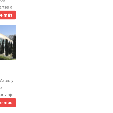
los
artes a
re más
Artes y
e
or viaje
re más