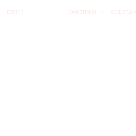
Ir
al
EVENTO
VOLUNTARIOS
COMPETICIÓN
ACREDITACI
contenido