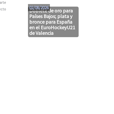
arte
02/08/2026
31/07/2026
ecto
Doblete de oro para
Países Bajos; plata y
bronce para España
en el EuroHockeyU21
de Valencia