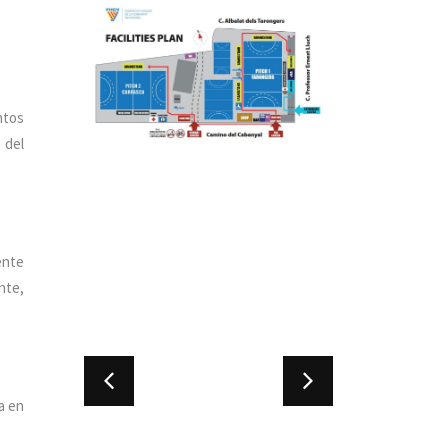
ntos
 del
ente
nte,
a en