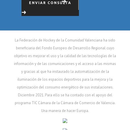
ENVIAR CONSULTA
La Federación de Hockey de la Comunidad Valenciana ha sido
beneficiaria del Fondo Europeo de Desarrollo Regional cuyo
objetivo es mejorar el uso y la calidad de las tecnologías de la
información y de las comunicaciones y el acceso a las mismas
y gracias al que ha instaurado la automatización de la
iluminación de los espacios deportivos para la mejora y la
optimización del consumo energético de sus instalaciones.
Diciembre 2021. Para ello se ha contado con el apoyo del
programa TIC Cámara de la Cámara de Comercio de Valencia.
Una manera de hacer Europa.