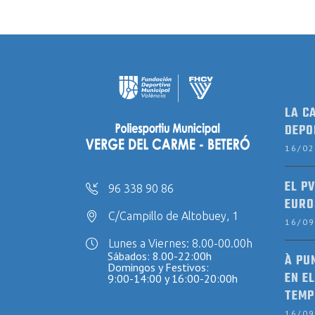
LA C
DEPO
16/0
EL P
96 338 90 86
EURO
C/Campillo de Altobuey, 1
16/0
Lunes a Viernes: 8.00-00.00h
Sábados: 8.00-22:00h
À PU
Domingos y Festivos:
EN EL
9:00-14:00 y 16:00-20:00h
TEMP
16/0