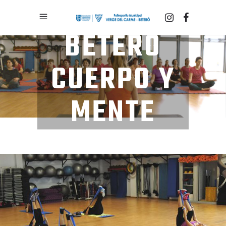
BETERÓ
CUERPO Y
MENTE