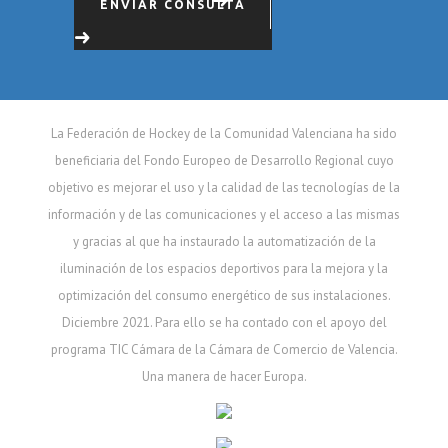
ENVIAR CONSULTA
La Federación de Hockey de la Comunidad Valenciana ha sido
beneficiaria del Fondo Europeo de Desarrollo Regional cuyo
objetivo es mejorar el uso y la calidad de las tecnologías de la
información y de las comunicaciones y el acceso a las mismas
y gracias al que ha instaurado la automatización de la
iluminación de los espacios deportivos para la mejora y la
optimización del consumo energético de sus instalaciones.
Diciembre 2021. Para ello se ha contado con el apoyo del
programa TIC Cámara de la Cámara de Comercio de Valencia.
Una manera de hacer Europa.