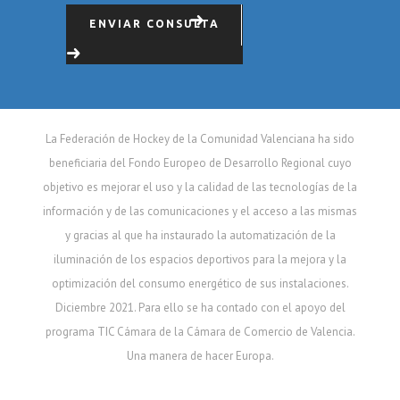
ENVIAR CONSULTA
La Federación de Hockey de la Comunidad Valenciana ha sido
beneficiaria del Fondo Europeo de Desarrollo Regional cuyo
objetivo es mejorar el uso y la calidad de las tecnologías de la
información y de las comunicaciones y el acceso a las mismas
y gracias al que ha instaurado la automatización de la
iluminación de los espacios deportivos para la mejora y la
optimización del consumo energético de sus instalaciones.
Diciembre 2021. Para ello se ha contado con el apoyo del
programa TIC Cámara de la Cámara de Comercio de Valencia.
Una manera de hacer Europa.