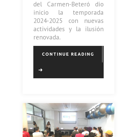
del Carmen-Beteró dio
inicio la temporada
2024-2025 con nuevas
actividades y la ilusión
renovada.
CONTINUE READING