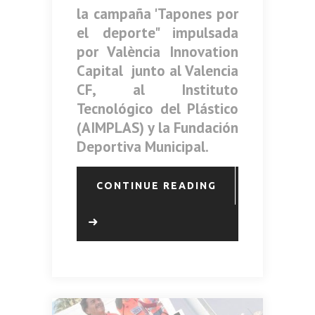
la campaña 'Tapones por
el deporte" impulsada
por València Innovation
Capital junto al Valencia
CF, al Instituto
Tecnológico del Plástico
(AIMPLAS) y la Fundación
Deportiva Municipal.
CONTINUE READING