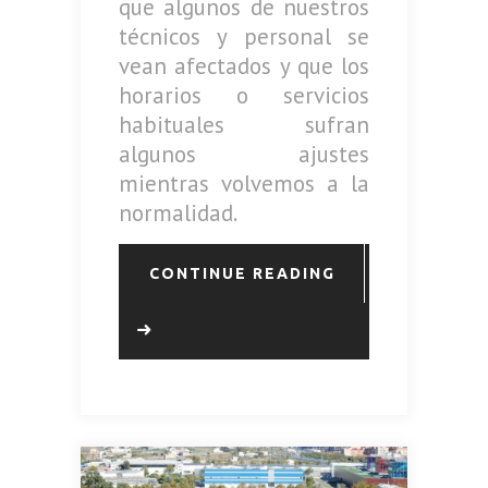
que algunos de nuestros
técnicos y personal se
vean afectados y que los
horarios o servicios
habituales sufran
algunos ajustes
mientras volvemos a la
normalidad.
CONTINUE READING