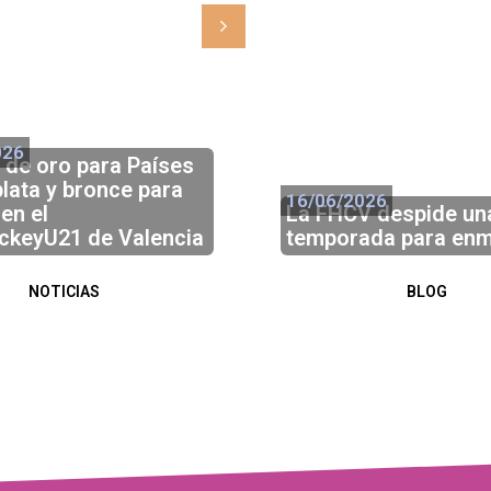
026
31/07/2026
 de oro para Países
plata y bronce para
16/06/2026
en el
La FHCV despide un
ckeyU21 de Valencia
temporada para enm
NOTICIAS
BLOG