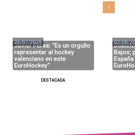
28/07/2026
26/07/2026
02/08/2
Javier Perea: “Es un orgullo
Doblete
representar al hockey
Bajos; 
valenciano en este
España 
EuroHockey”
EuroHo
DESTACADA