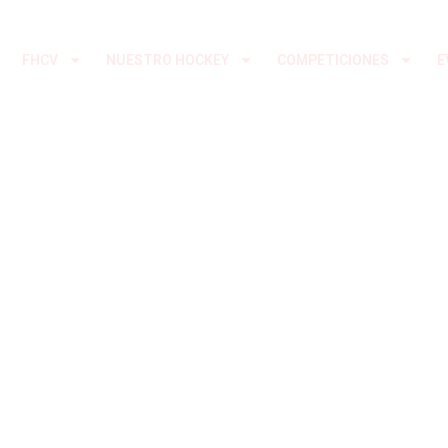
Ir
al
FHCV
NUESTRO HOCKEY
COMPETICIONES
E
contenido