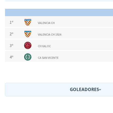
1º
VALENCIA CH
2º
VALENCIA CH 1924
3º
CH XALOC
4º
CA SAN VICENTE
GOLEADORES