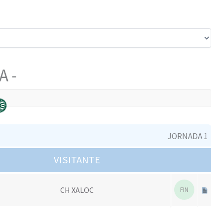
 -
JORNADA 1
VISITANTE
CH XALOC
FIN