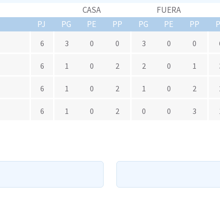
CASA
FUERA
PJ
PG
PE
PP
PG
PE
PP
6
3
0
0
3
0
0
6
1
0
2
2
0
1
6
1
0
2
1
0
2
6
1
0
2
0
0
3