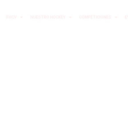
Ir
al
FHCV
NUESTRO HOCKEY
COMPETICIONES
E
contenido