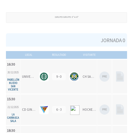
GRUPO GRUPO 1º A 6º
JORNADA 0
LOCAL
RESULTADO
VISITANTE
16:30
20/12/2025
UNIVERSITAT D'ALACANT - SAN VICENTE
9 - 0
CH SANTOMERA
PRE
PABELLÓN
NUEVO
SAN
VICENTE
15:30
21/12/2025
CD GINER DE LOS RÍOS
6 - 3
HOCKEY SALDUIE '78
PRE
LA
CARRASCA
SALA
18:30