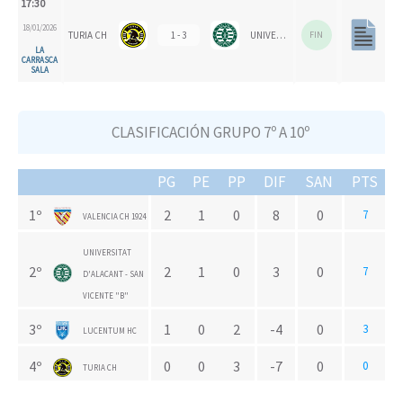
17:30
18/01/2026
TURIA CH
1 - 3
UNIVERSITAT D'ALACANT - SAN VICENTE "B"
FIN
LA
CARRASCA
SALA
CLASIFICACIÓN GRUPO 7º A 10º
PG
PE
PP
DIF
SAN
PTS
1º
2
1
0
8
0
7
VALENCIA CH 1924
UNIVERSITAT
2º
2
1
0
3
0
7
D'ALACANT - SAN
VICENTE "B"
3º
1
0
2
-4
0
3
LUCENTUM HC
4º
0
0
3
-7
0
0
TURIA CH