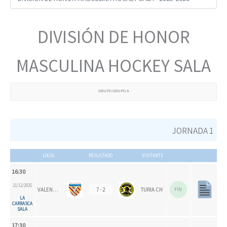
DIVISIÓN DE HONOR
MASCULINA HOCKEY SALA
GRUPO GRUPO A
JORNADA 1
LOCAL
RESULTADO
VISITANTE
16:30
21/12/2025
VALENCIA CH
7 - 2
TURIA CH
FIN
LA
CARRASCA
SALA
17:30