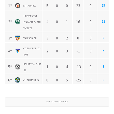
1º
5
0
0
23
0
15
CH CARPESA
UNIVERSITAT
2º
4
0
1
16
0
12
D'ALACANT - SAN
VICENTE
3º
3
0
2
0
0
9
VALENCIA CH
CD GINER DE LOS
4º
2
0
3
-1
0
6
RÍOS
HOCKEY SALDUIE
5º
1
0
4
-13
0
3
'78
6º
0
0
5
-25
0
0
CH SANTOMERA
GRUPO GRUPO 7º A 10º