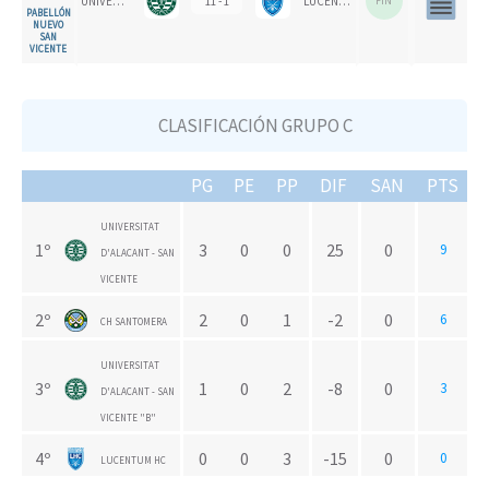
UNIVERSITAT D'ALACANT - SAN VICENTE
11 - 1
LUCENTUM HC
FIN
PABELLÓN
NUEVO
SAN
VICENTE
CLASIFICACIÓN GRUPO C
PG
PE
PP
DIF
SAN
PTS
UNIVERSITAT
1º
3
0
0
25
0
9
D'ALACANT - SAN
VICENTE
2º
2
0
1
-2
0
6
CH SANTOMERA
UNIVERSITAT
3º
1
0
2
-8
0
3
D'ALACANT - SAN
VICENTE "B"
4º
0
0
3
-15
0
0
LUCENTUM HC