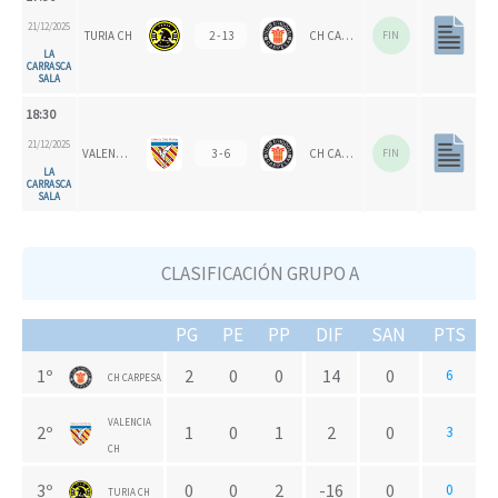
21/12/2025
TURIA CH
2 - 13
CH CARPESA
FIN
LA
CARRASCA
SALA
18:30
21/12/2025
VALENCIA CH
3 - 6
CH CARPESA
FIN
LA
CARRASCA
SALA
CLASIFICACIÓN GRUPO A
PG
PE
PP
DIF
SAN
PTS
1º
2
0
0
14
0
6
CH CARPESA
VALENCIA
2º
1
0
1
2
0
3
CH
3º
0
0
2
-16
0
0
TURIA CH