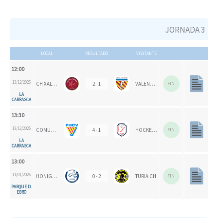
JORNADA 3
LOCAL
RESULTADO
VISITANTE
12:00
13/12/2025
CH XALOC
2 - 1
VALENCIA CH
FIN
LA
CARRASCA
13:30
13/12/2025
COMUNITAT VALENCIANA
4 - 1
HOCKEYMUR
FIN
LA
CARRASCA
13:00
11/01/2026
HONIGVÖGEL
0 - 2
TURIA CH
FIN
PARQUE D.
EBRO