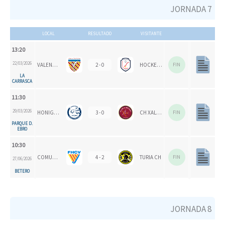
JORNADA 7
LOCAL
RESULTADO
VISITANTE
13:20
22/03/2026
VALENCIA CH
2 - 0
HOCKEYMUR
FIN
LA
CARRASCA
11:30
29/03/2026
HONIGVÖGEL
3 - 0
CH XALOC
FIN
PARQUE D.
EBRO
10:30
COMUNITAT VALENCIANA
4 - 2
TURIA CH
FIN
27/06/2026
BETERO
JORNADA 8