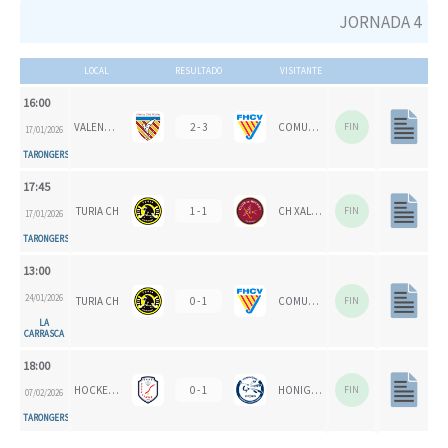
JORNADA 4
LOCAL
RESULTADO
VISITANTE
16:00
VALENCIA CH
2 - 3
COMUNITAT VALENCIANA
FIN
17/01/2026
TARONGERS
17:45
TURIA CH
1 - 1
CH XALOC
FIN
17/01/2026
TARONGERS
13:00
24/01/2026
TURIA CH
0 - 1
COMUNITAT VALENCIANA
FIN
LA
CARRASCA
18:00
HOCKEYMUR
0 - 1
HONIGVÖGEL
FIN
07/02/2026
TARONGERS