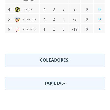
4º
4
3
3
7
0
15
TURIA CH
5º
4
2
4
-3
0
14
VALENCIA CH
6º
1
1
8
-19
0
4
HOCKEYMUR
GOLEADORES
TARJETAS