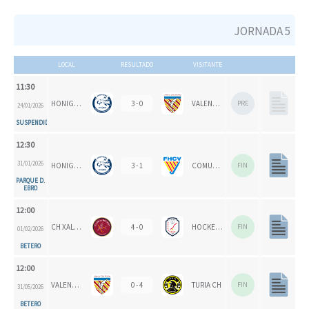
JORNADA 5
LOCAL
RESULTADO
VISITANTE
11:30
HONIGVÖGEL
3 - 0
VALENCIA CH
PRE
24/01/2026
SUSPENDIDO
12:30
31/01/2026
HONIGVÖGEL
3 - 1
COMUNITAT VALENCIANA
FIN
PARQUE D.
EBRO
12:00
CH XALOC
4 - 0
HOCKEYMUR
FIN
01/02/2026
BETERO
12:00
VALENCIA CH
0 - 4
TURIA CH
FIN
31/05/2026
BETERO