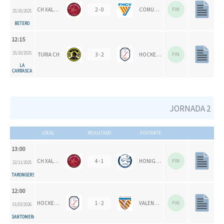
CH XALOC
2 - 0
COMUNITAT VALENCIANA
FIN
25/10/2025
BETERO
12:15
25/10/2025
TURIA CH
3 - 2
HOCKEYMUR
FIN
LA
CARRASCA
JORNADA 2
LOCAL
RESULTADO
VISITANTE
13:00
CH XALOC
4 - 1
HONIGVÖGEL
FIN
22/11/2025
TARONGERS
12:00
HOCKEYMUR
1 - 2
VALENCIA CH
FIN
01/03/2026
SANTOMERA