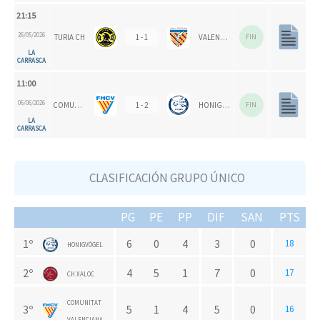
21:15
26/05/2026
TURIA CH
1 - 1
VALENCIA CH
FIN
LA
CARRASCA
11:00
06/06/2026
COMUNITAT VALENCIANA
1 - 2
HONIGVÖGEL
FIN
LA
CARRASCA
CLASIFICACIÓN GRUPO ÚNICO
PG
PE
PP
DIF
SAN
PTS
1º
6
0
4
3
0
18
HONIGVÖGEL
2º
4
5
1
7
0
17
CH XALOC
COMUNITAT
3º
5
1
4
5
0
16
VALENCIANA