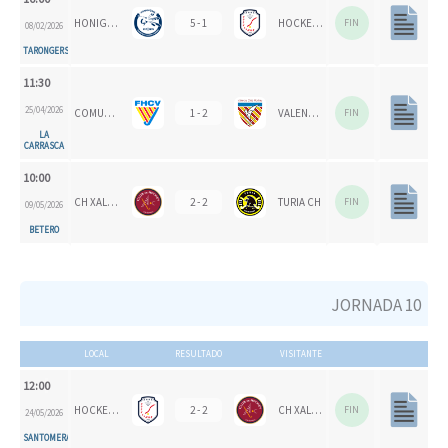
HONIGVÖGEL
5 - 1
HOCKEYMUR
FIN
08/02/2026
TARONGERS
11:30
25/04/2026
COMUNITAT VALENCIANA
1 - 2
VALENCIA CH
FIN
LA
CARRASCA
10:00
CH XALOC
2 - 2
TURIA CH
FIN
09/05/2026
BETERO
JORNADA 10
LOCAL
RESULTADO
VISITANTE
12:00
HOCKEYMUR
2 - 2
CH XALOC
FIN
24/05/2026
SANTOMERA