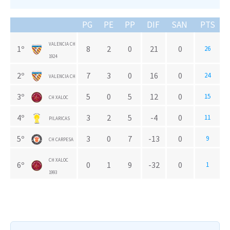
PG
PE
PP
DIF
SAN
PTS
VALENCIA CH
1º
8
2
0
21
0
26
1924
2º
7
3
0
16
0
24
VALENCIA CH
3º
5
0
5
12
0
15
CH XALOC
4º
3
2
5
-4
0
11
PILARICAS
5º
3
0
7
-13
0
9
CH CARPESA
CH XALOC
6º
0
1
9
-32
0
1
1993