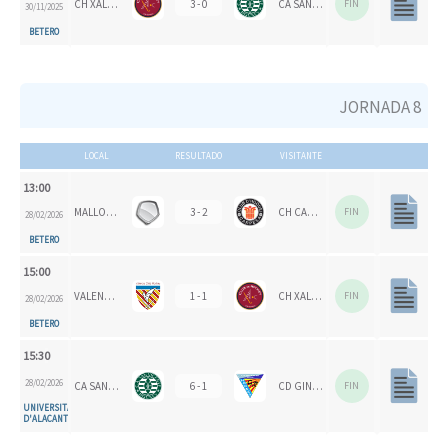
CH XALOC 1993
3 - 0
CA SAN VICENTE
FIN
30/11/2025
BETERO
JORNADA 8
LOCAL
RESULTADO
VISITANTE
13:00
MALLORCA CH
3 - 2
CH CARPESA
FIN
28/02/2026
BETERO
15:00
VALENCIA CH 1924
1 - 1
CH XALOC 1993
FIN
28/02/2026
BETERO
15:30
28/02/2026
CA SAN VICENTE
6 - 1
CD GINER DE LOS RÍOS
FIN
UNIVERSITAT
D'ALACANT