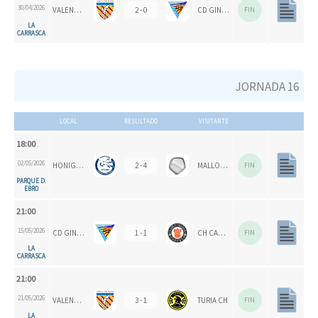
30/04/2026
VALENCIA CH 1924
2 - 0
CD GINER DE LOS RÍOS
FIN
LA
CARRASCA
JORNADA 16
LOCAL
RESULTADO
VISITANTE
18:00
02/05/2026
HONIGVÖGEL
2 - 4
MALLORCA CH
FIN
PARQUE D.
EBRO
21:00
15/05/2026
CD GINER DE LOS RÍOS
1 - 1
CH CARPESA
FIN
LA
CARRASCA
21:00
21/05/2026
VALENCIA CH 1924
3 - 1
TURIA CH
FIN
LA