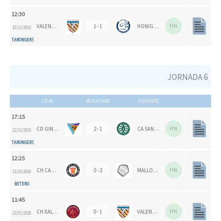
12:30
VALENCIA CH 1924
1 - 1
HONIGVÖGEL
FIN
15/11/2025
TARONGERS
JORNADA 6
LOCAL
RESULTADO
VISITANTE
17:15
CD GINER DE LOS RÍOS
2 - 1
CA SAN VICENTE
FIN
22/11/2025
TARONGERS
12:25
CH CARPESA
0 - 2
MALLORCA CH
FIN
21/02/2026
BETERO
11:45
CH XALOC 1993
0 - 1
VALENCIA CH 1924
FIN
22/02/2026