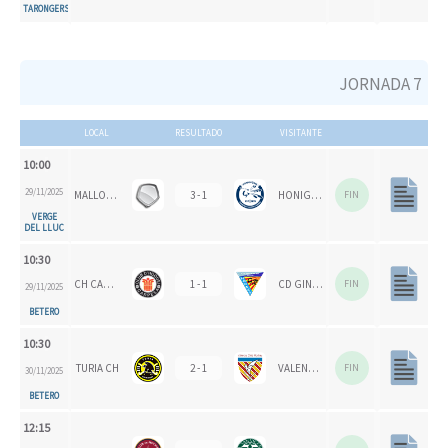
TARONGERS
JORNADA 7
LOCAL
RESULTADO
VISITANTE
10:00
29/11/2025
MALLORCA CH
3 - 1
HONIGVÖGEL
FIN
VERGE
DEL LLUC
10:30
CH CARPESA
1 - 1
CD GINER DE LOS RÍOS
FIN
29/11/2025
BETERO
10:30
TURIA CH
2 - 1
VALENCIA CH 1924
FIN
30/11/2025
BETERO
12:15