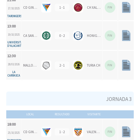
CD GINER DE LOS RÍOS
1 - 1
CH XALOC 1993
FIN
17/10/2025
TARONGERS
13:00
19/10/2025
CA SAN VICENTE
0 - 2
HONIGVÖGEL
FIN
UNIVERSITAT
D'ALACANT
12:30
28/03/2026
MALLORCA CH
2 - 1
TURIA CH
FIN
LA
CARRASCA
JORNADA 3
LOCAL
RESULTADO
VISITANTE
18:00
CD GINER DE LOS RÍOS
1 - 2
VALENCIA CH 1924
FIN
25/10/2025