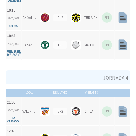
TARONGERS
10:15
CH XALOC 1993
0 - 2
TURIA CH
FIN
26/10/2025
BETERO
18:45
25/04/2026
CA SAN VICENTE
1 - 5
MALLORCA CH
FIN
UNIVERSITAT
D'ALACANT
JORNADA 4
LOCAL
RESULTADO
VISITANTE
21:00
07/11/2025
VALENCIA CH 1924
2 - 2
CH CARPESA
FIN
LA
CARRASCA
12:45