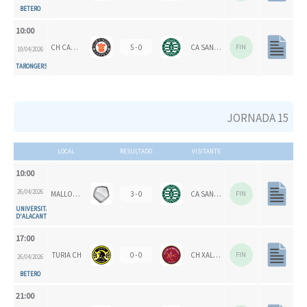
BETERO
10:00
CH CARPESA
5 - 0
CA SAN VICENTE
FIN
19/04/2026
TARONGERS
JORNADA 15
LOCAL
RESULTADO
VISITANTE
10:00
26/04/2026
MALLORCA CH
3 - 0
CA SAN VICENTE
FIN
UNIVERSITAT
D'ALACANT
17:00
TURIA CH
0 - 0
CH XALOC 1993
FIN
26/04/2026
BETERO
21:00