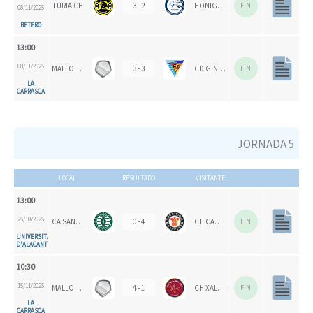
TURIA CH
3 - 2
HONIGVÖGEL
FIN
08/11/2025
BETERO
13:00
08/11/2025
MALLORCA CH
3 - 3
CD GINER DE LOS RÍOS
FIN
LA
CARRASCA
JORNADA 5
LOCAL
RESULTADO
VISITANTE
13:00
25/10/2025
CA SAN VICENTE
0 - 4
CH CARPESA
FIN
UNIVERSITAT
D'ALACANT
10:30
15/11/2025
MALLORCA CH
4 - 1
CH XALOC 1993
FIN
LA
CARRASCA