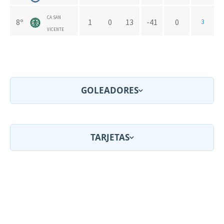
CA SAN
8º
1
0
13
-41
0
3
VICENTE
GOLEADORES
TARJETAS