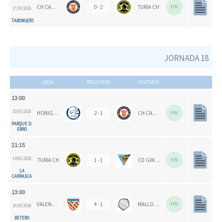
CH CARPESA
0 - 2
TURIA CH
FIN
17/05/2026
TARONGERS
JORNADA 18
LOCAL
RESULTADO
VISITANTE
13:00
10/05/2026
HONIGVÖGEL
2 - 1
CH CARPESA
FIN
PARQUE D.
EBRO
21:15
14/05/2026
TURIA CH
1 - 1
CD GINER DE LOS RÍOS
FIN
LA
CARRASCA
13:00
VALENCIA CH 1924
4 - 1
MALLORCA CH
FIN
16/05/2026
BETERO