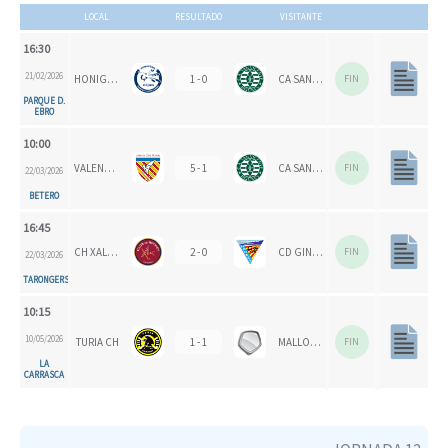
LOCAL
RESULTADO
VISITANTE
16:30
21/02/2026
HONIGVÖGEL
1 - 0
CA SAN VICENTE
FIN
PARQUE D.
EBRO
10:00
VALENCIA CH 1924
5 - 1
CA SAN VICENTE
FIN
22/03/2026
BETERO
16:45
CH XALOC 1993
2 - 0
CD GINER DE LOS RÍOS
FIN
22/03/2026
TARONGERS
10:15
10/05/2026
TURIA CH
1 - 1
MALLORCA CH
FIN
LA
CARRASCA