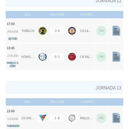
JORNADA 12
LOCAL
RESULTADO
VISITANTE
17:00
TURIA CH
3 - 0
CH CARPESA
FIN
29/03/2026
BETERO
13:45
17/05/2026
HONIGVÖGEL
0 - 1
CH XALOC 1993
FIN
PARQUE D.
EBRO
JORNADA 13
LOCAL
RESULTADO
VISITANTE
13:00
CD GINER DE LOS RÍOS
1 - 8
MALLORCA CH
FIN
11/04/2026
TARONGERS