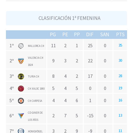
CLASIFICACIÓN 1ª FEMENINA
PG
PE
PP
DIF
SAN
PTS
1º
11
2
1
25
0
35
MALLORCA CH
VALENCIA CH
2º
9
3
2
22
0
30
1924
3º
8
4
2
17
0
28
TURIA CH
4º
5
4
5
0
0
19
CH XALOC 1993
5º
4
4
6
1
0
16
CH CARPESA
CD GINER DE
6º
2
7
5
-15
0
13
LOS RÍOS
7º
3
2
9
-9
0
11
HONIGVÖGEL