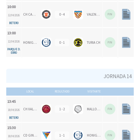
10:00
CH CARPESA
0 - 4
VALENCIA CH 1924
FIN
12/04/2026
BETERO
13:00
12/04/2026
HONIGVÖGEL
0 - 1
TURIA CH
FIN
PARQUE D.
EBRO
JORNADA 14
LOCAL
RESULTADO
VISITANTE
13:45
CH XALOC 1993
1 - 2
MALLORCA CH
FIN
18/04/2026
BETERO
15:30
CD GINER DE LOS RÍOS
1 - 1
HONIGVÖGEL
FIN
18/04/2026