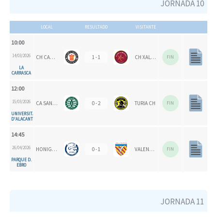
JORNADA 10
LOCAL
RESULTADO
VISITANTE
10:00
14/03/2026
CH CARPESA
1 - 1
CH XALOC 1993
FIN
LA
CARRASCA
12:00
15/03/2026
CA SAN VICENTE
0 - 2
TURIA CH
FIN
UNIVERSITAT
D'ALACANT
14:45
26/04/2026
HONIGVÖGEL
0 - 1
VALENCIA CH 1924
FIN
PARQUE D.
EBRO
JORNADA 11