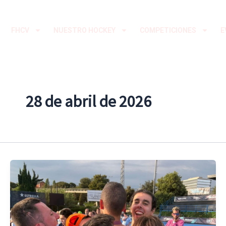
Ir
al
FHCV
NUESTRO HOCKEY
COMPETICIONES
E
contenido
28 de abril de 2026