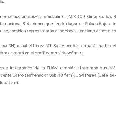
lio.
n la selección sub-16 masculina, I.M.R (CD Giner de los
ternacional 8 Naciones que tendrá lugar en Países Bajos del
ipo, también representarán al hockey valenciano en esta co
cia CH) e Isabel Pérez (AT San Vicente) formarán parte del
iérrez, estará en el staff como videocámara.
nos e integrantes de la FHCV también afrontarán sus p
Vicente Orero (entrenador Sub-18 fem), Javi Perea (Jefe de
luto fem).