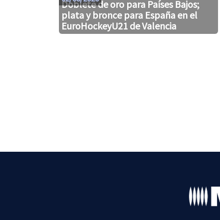
Doblete de oro para Países Bajos;
plata y bronce para España en el
EuroHockeyU21 de Valencia