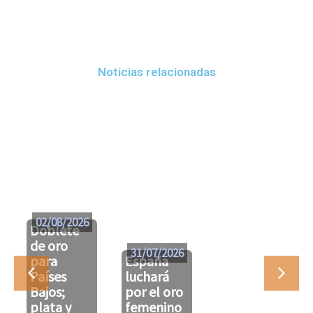
Noticias relacionadas
02/08/2026
Doblete
de oro
31/07/2026
para
España
Países
luchará
Bajos;
por el oro
plata y
femenino