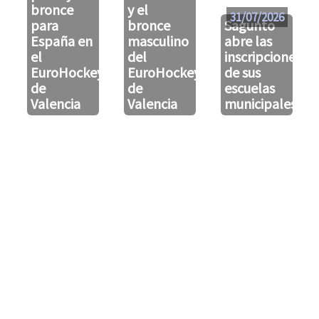
bronce
y el
31/07/2026
para
bronce
Sagunto
España en
masculino
abre las
el
del
inscripciones
EuroHockeyU21
EuroHockeyU21
de sus
de
de
escuelas
Valencia
Valencia
municipales