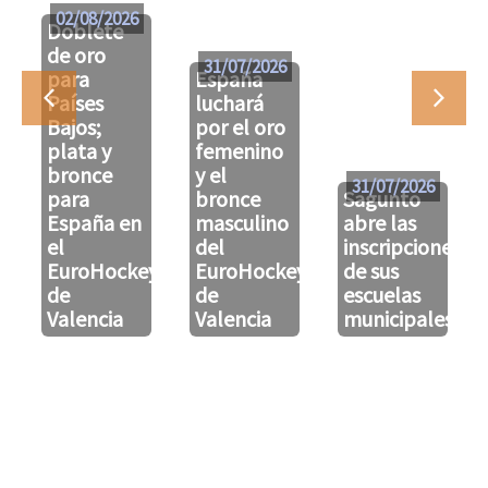
02/08/2026
Doblete
de oro
31/07/2026
para
España
Países
luchará
Bajos;
por el oro
plata y
femenino
bronce
y el
31/07/2026
para
bronce
Sagunto
España en
masculino
abre las
el
del
inscripciones
EuroHockeyU21
EuroHockeyU21
de sus
de
de
escuelas
Valencia
Valencia
municipales