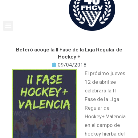
Ir
al
contenido
Beteró acoge la II Fase de la Liga Regular de
Hockey +
09/04/2018
El próximo jueves
12 de abril se
celebrará la II
Fase de la Liga
Regular de
Hockey+ Valencia
en el campo de
hockey hierba del