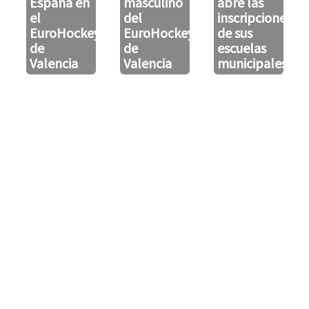
España en
masculino
abre las
el
del
inscripciones
EuroHockeyU21
EuroHockeyU21
de sus
de
de
escuelas
Valencia
Valencia
municipales