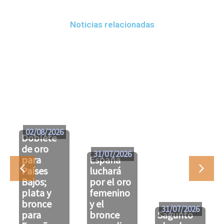
Noticias relacionadas
02/08/2026
Doblete
de oro
31/07/2026
para
España
Países
luchará
Bajos;
por el oro
plata y
femenino
bronce
y el
31/07/2026
para
bronce
Sagunto