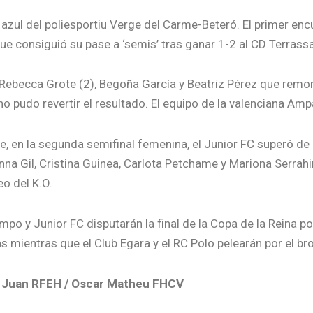
a azul del poliesportiu Verge del Carme-Beteró. El primer en
ue consiguió su pase a ‘semis’ tras ganar 1-2 al CD Terrassa
ebecca Grote (2), Begoña García y Beatriz Pérez que remonta
no pudo revertir el resultado. El equipo de la valenciana Amp
te, en la segunda semifinal femenina, el Junior FC superó de
nna Gil, Cristina Guinea, Carlota Petchame y Mariona Serrahi
eo del K.O.
po y Junior FC disputarán la final de la Copa de la Reina p
s mientras que el Club Egara y el RC Polo pelearán por el br
i Juan RFEH / Oscar Matheu FHCV