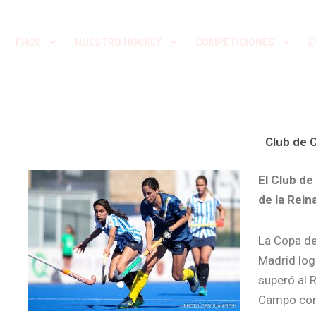
Ir
al
FHCV
NUESTRO HOCKEY
COMPETICIONES
E
contenido
Club de C
El Club de
de la Rein
La Copa de 
Madrid logr
superó al R
Campo com