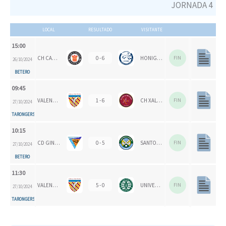
JORNADA 4
LOCAL
RESULTADO
VISITANTE
15:00
CH CARPESA
0 - 6
HONIGVÖGEL HH 79
FIN
26/10/2024
BETERO
09:45
VALENCIA CH 1924
1 - 6
CH XALOC
FIN
27/10/2024
TARONGERS
10:15
CD GINER DE LOS RÍOS
0 - 5
SANTOMERA HC
FIN
27/10/2024
BETERO
11:30
VALENCIA CH
5 - 0
UNIVERSITAT D'ALACANT - SAN VICENTE B
FIN
27/10/2024
TARONGERS