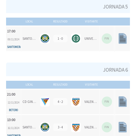
JORNADA 5
LOCAL
RESULTADO
VISITANTE
17:00
SANTOMERA HC
1 - 0
UNIVERSITAT D'ALACANT - SAN VICENTE B
FIN
09/11/2024
SANTOMERA
JORNADA 6
LOCAL
RESULTADO
VISITANTE
21:00
CD GINER DE LOS RÍOS
4 - 2
VALENCIA CH 1924
FIN
12/11/2024
BETERO
13:00
SANTOMERA HC
3 - 4
VALENCIA CH
FIN
16/11/2024
SANTOMERA