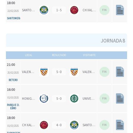
18:00
SANTOMERA HC
1 - 5
CH XALOC
FIN
22/02/2025
SANTOMERA
JORNADA 8
LOCAL
RESULTADO
VISITANTE
21:00
VALENCIA CH
5 - 0
VALENCIA CH 1924
FIN
25/02/2025
BETERO
16:00
01/03/2025
HONIGVÖGEL HH 79
5 - 0
UNIVERSITAT D'ALACANT - SAN VICENTE B
FIN
PARQUE D.
EBRO
18:00
CH XALOC
4 - 0
SANTOMERA HC
FIN
01/03/2025