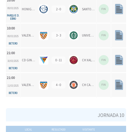
10:00
09/03/2025
HONIGVÖGEL HH 79
2 - 0
SANTOMERA HC
FIN
PARQUE D.
EBRO
10:00
VALENCIA CH 1924
3 - 3
UNIVERSITAT D'ALACANT - SAN VICENTE B
FIN
09/03/2025
BETERO
21:00
CD GINER DE LOS RÍOS
0 - 11
CH XALOC
FIN
10/03/2025
BETERO
21:00
VALENCIA CH
4 - 0
CH CARPESA
FIN
11/03/2025
BETERO
JORNADA 10
LOCAL
RESULTADO
VISITANTE