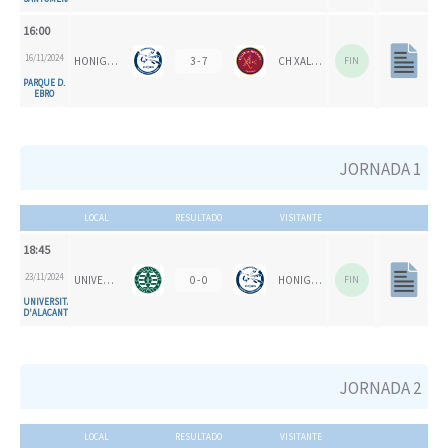
16:00
16/11/2024
HONIGVÖGEL HH 79
3 - 7
CH XALOC
FIN
PARQUE D.
EBRO
JORNADA 1
LOCAL
RESULTADO
VISITANTE
18:45
23/11/2024
UNIVERSITAT D'ALACANT - SAN VICENTE B
0 - 0
HONIGVÖGEL HH 79
FIN
UNIVERSITAT
D'ALACANT
JORNADA 2
LOCAL
RESULTADO
VISITANTE