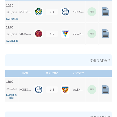
10:30
SANTOMERA HC
2 - 1
HONIGVÖGEL HH 79
FIN
24/11/2024
SANTOMERA
21:00
CH XALOC
7 - 0
CD GINER DE LOS RÍOS
FIN
29/11/2024
TARONGERS
JORNADA 7
LOCAL
RESULTADO
VISITANTE
13:00
30/11/2024
HONIGVÖGEL HH 79
1 - 3
VALENCIA CH
FIN
PARQUE D.
EBRO