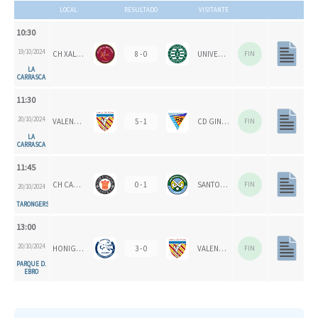
LOCAL
RESULTADO
VISITANTE
10:30
19/10/2024
CH XALOC
8 - 0
UNIVERSITAT D'ALACANT - SAN VICENTE B
FIN
LA
CARRASCA
11:30
20/10/2024
VALENCIA CH
5 - 1
CD GINER DE LOS RÍOS
FIN
LA
CARRASCA
11:45
CH CARPESA
0 - 1
SANTOMERA HC
FIN
20/10/2024
TARONGERS
13:00
20/10/2024
HONIGVÖGEL HH 79
3 - 0
VALENCIA CH 1924
FIN
PARQUE D.
EBRO