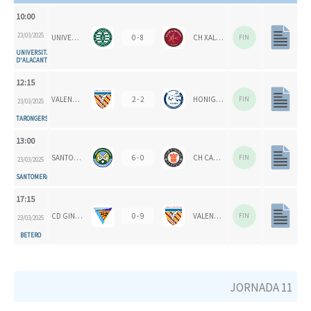
10:00
23/03/2025
UNIVERSITAT D'ALACANT - SAN VICENTE B
0 - 8
CH XALOC
FIN
UNIVERSITAT
D'ALACANT
12:15
VALENCIA CH 1924
2 - 2
HONIGVÖGEL HH 79
FIN
23/03/2025
TARONGERS
13:00
SANTOMERA HC
6 - 0
CH CARPESA
FIN
23/03/2025
SANTOMERA
17:15
CD GINER DE LOS RÍOS
0 - 9
VALENCIA CH
FIN
23/03/2025
BETERO
JORNADA 11