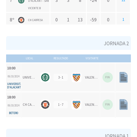
7º
3
3
8
-24
0
D'ALACANT - SAN
VICENTE B
8º
0
1
13
-59
0
1
CH CARPESA
JORNADA 2
LOCAL
RESULTADO
VISITANTE
10:00
06/10/2024
UNIVERSITAT D'ALACANT - SAN VICENTE B
3 - 1
VALENCIA CH 1924
FIN
UNIVERSITAT
D'ALACANT
18:00
CH CARPESA
1 - 7
VALENCIA CH
FIN
06/10/2024
BETERO
JORNADA 1