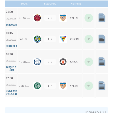
LOCAL
RESULTADO
VISITANTE
21:00
CH XALOC
7 - 0
VALENCIA CH 1924
FIN
28/03/2025
TARONGERS
10:15
SANTOMERA HC
1 - 2
CD GINER DE LOS RÍOS
FIN
29/03/2025
SANTOMERA
16:30
29/03/2025
HONIGVÖGEL HH 79
9 - 0
CH CARPESA
FIN
PARQUE D.
EBRO
17:00
29/03/2025
UNIVERSITAT D'ALACANT - SAN VICENTE B
1 - 4
VALENCIA CH
FIN
UNIVERSITAT
D'ALACANT