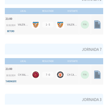
LOCAL
RESULTADO
VISITANTE
21:00
VALENCIA CH 1924
1 - 5
VALENCIA CH
FIN
15/10/2024
BETERO
JORNADA 7
LOCAL
RESULTADO
VISITANTE
21:00
CH XALOC
7 - 0
CH CARPESA
FIN
18/10/2024
TARONGERS
JORNADA 3