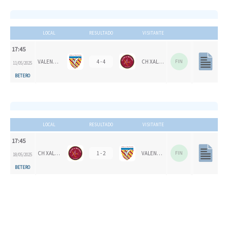
LOCAL
RESULTADO
VISITANTE
17:45
VALENCIA CH
4 - 4
CH XALOC
FIN
11/05/2025
BETERO
LOCAL
RESULTADO
VISITANTE
17:45
CH XALOC
1 - 2
VALENCIA CH
FIN
18/05/2025
BETERO