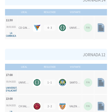
JORNADA 14
LOCAL
RESULTADO
VISITANTE
11:30
30/03/2025
CD GINER DE LOS RÍOS
4 - 3
UNIVERSITAT D'ALACANT - SAN VICENTE B
FIN
LA
CARRASCA
JORNADA 12
LOCAL
RESULTADO
VISITANTE
17:00
05/04/2025
UNIVERSITAT D'ALACANT - SAN VICENTE B
1 - 1
SANTOMERA HC
FIN
UNIVERSITAT
D'ALACANT
13:00
06/04/2025
CH XALOC
2 - 2
VALENCIA CH
FIN
LA