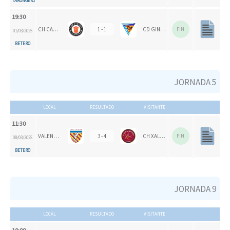
TARONGERS
19:30
CH CARPESA
1 - 1
CD GINER DE LOS RÍOS
FIN
01/03/2025
BETERO
JORNADA 5
LOCAL
RESULTADO
VISITANTE
11:30
VALENCIA CH
3 - 4
CH XALOC
FIN
08/03/2025
BETERO
JORNADA 9
LOCAL
RESULTADO
VISITANTE