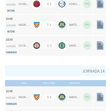
CH XALOC
2 - 1
HONIGVÖGEL HH 79
FIN
12/04/2025
BETERO
13:00
VALENCIA CH
7 - 1
SANTOMERA HC
FIN
12/04/2025
BETERO
15:30
CH CARPESA
2 - 3
UNIVERSITAT D'ALACANT - SAN VICENTE B
FIN
12/04/2025
TARONGERS
JORNADA 14
LOCAL
RESULTADO
VISITANTE
12:00
VALENCIA CH 1924
3 - 1
SANTOMERA HC
FIN
03/05/2025
TARONGERS