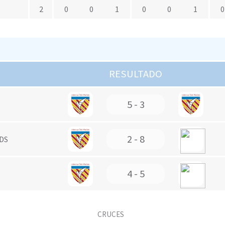
2
0
0
1
0
0
1
0
RESULTADO
5 - 3
2 - 8
DS
4 - 5
CRUCES