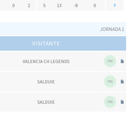
0
2
5
13
-8
0
0
JORNADA 1
VISITANTE
VALENCIA CH LEGENDS
FIN
SALDUIE
FIN
SALDUIE
FIN