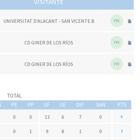
VISITANTE
UNIVERSITAT D'ALACANT - SAN VICENTE B
FIN
CD GINER DE LOS RÍOS
FIN
CD GINER DE LOS RÍOS
FIN
TOTAL
G
PE
PP
GF
GE
DIF
SAN
PTS
0
0
13
6
7
0
6
0
1
9
8
1
0
3