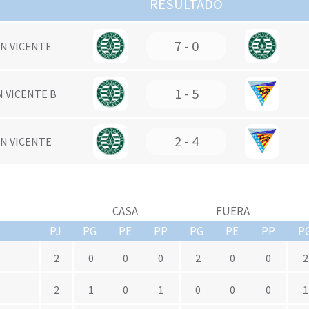
RESULTADO
7 - 0
AN VICENTE
1 - 5
N VICENTE B
2 - 4
AN VICENTE
CASA
FUERA
PJ
PG
PE
PP
PG
PE
PP
P
2
0
0
0
2
0
0
2
2
1
0
1
0
0
0
1