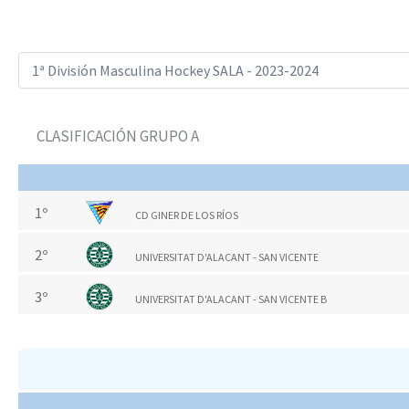
CLASIFICACIÓN GRUPO A
1º
CD GINER DE LOS RÍOS
2º
UNIVERSITAT D'ALACANT - SAN VICENTE
3º
UNIVERSITAT D'ALACANT - SAN VICENTE B