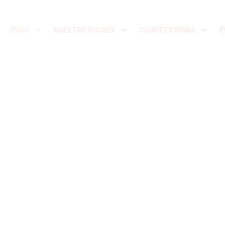
Ir
al
FHCV
NUESTRO HOCKEY
COMPETICIONES
E
contenido