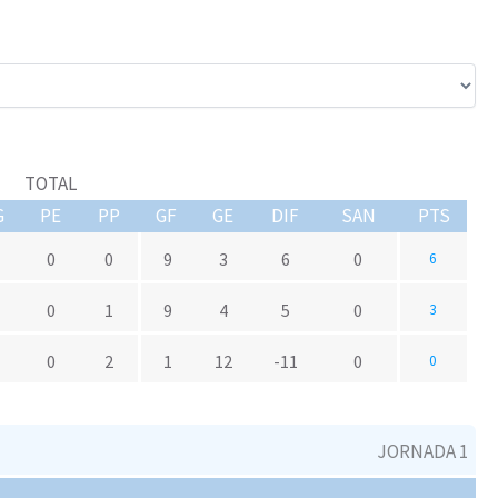
TOTAL
G
PE
PP
GF
GE
DIF
SAN
PTS
0
0
9
3
6
0
6
0
1
9
4
5
0
3
0
2
1
12
-11
0
0
JORNADA 1