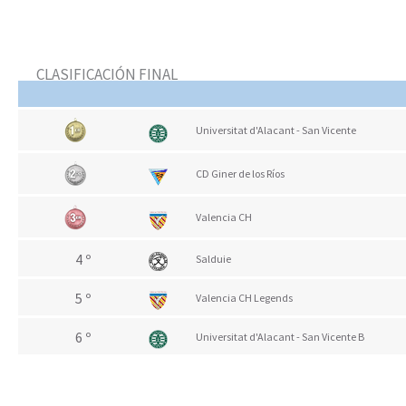
CLASIFICACIÓN FINAL
Universitat d'Alacant - San Vicente
CD Giner de los Ríos
Valencia CH
4 º
Salduie
5 º
Valencia CH Legends
6 º
Universitat d'Alacant - San Vicente B