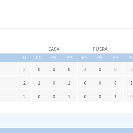
CASA
FUERA
PJ
PG
PE
PP
PG
PE
PP
P
2
0
0
0
2
0
0
2
2
1
0
1
0
0
0
1
2
0
0
1
0
0
1
0