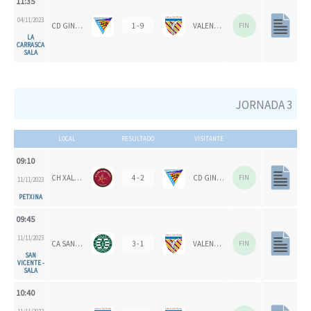
11:35
04/11/2023
CD GINER DE LOS RÍOS
1 - 9
VALENCIA CH
FIN
LA
CARRASCA
SALA
JORNADA 3
LOCAL
RESULTADO
VISITANTE
09:10
CH XALOC
4 - 2
CD GINER DE LOS RÍOS
FIN
11/11/2023
PETXINA
09:45
11/11/2023
CA SAN VICENTE
3 - 1
VALENCIA CH
FIN
SAN
VICENTE -
SALA
10:40