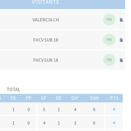
VISITANTE
VALENCIA CH
FIN
FHCV SUB 18
FIN
FHCV SUB 18
FIN
TOTAL
G
PE
PP
GF
GE
DIF
SAN
PTS
1
0
5
1
4
0
4
1
0
4
1
3
0
4