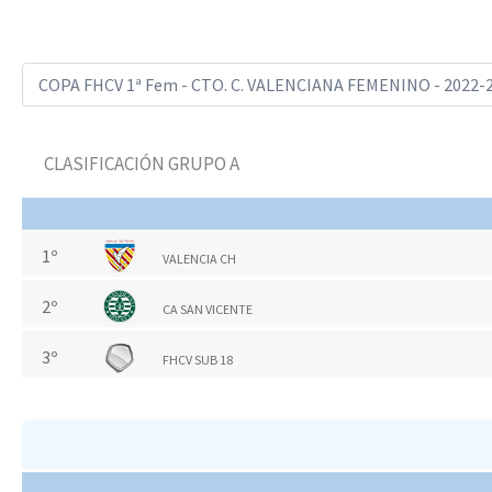
CLASIFICACIÓN GRUPO A
1º
VALENCIA CH
2º
CA SAN VICENTE
3º
FHCV SUB 18