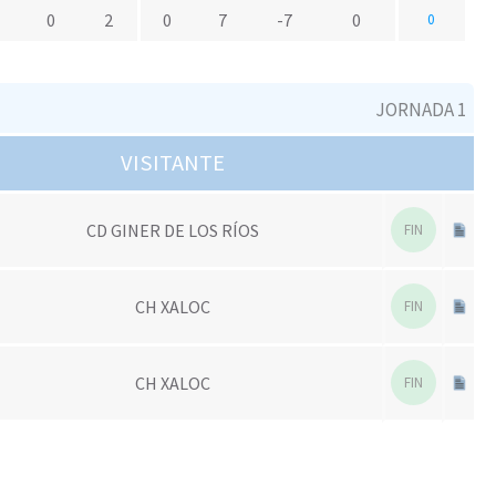
0
2
0
7
-7
0
0
JORNADA 1
VISITANTE
CD GINER DE LOS RÍOS
FIN
CH XALOC
FIN
CH XALOC
FIN