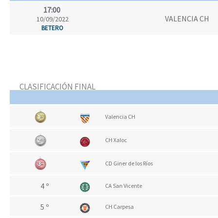
17:00
VALENCIA CH
10/09/2022
BETERO
CLASIFICACIÓN FINAL
Valencia CH
CH Xaloc
CD Giner de los Ríos
4 º
CA San Vicente
5 º
CH Carpesa