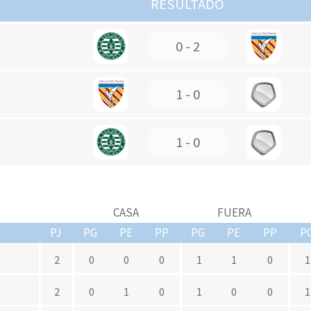
RESULTADO
0 - 2
1 - 0
1 - 0
CASA
FUERA
PJ
PG
PE
PP
PG
PE
PP
P
2
0
0
0
1
1
0
1
2
0
1
0
1
0
0
1