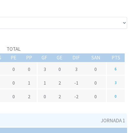
TOTAL
G
PE
PP
GF
GE
DIF
SAN
PTS
0
0
3
0
3
0
6
0
1
1
2
-1
0
3
0
2
0
2
-2
0
0
JORNADA 1