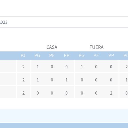
CASA
FUERA
PJ
PG
PE
PP
PG
PE
PP
P
2
1
0
0
1
0
0
2
2
1
0
1
0
0
0
1
2
0
0
0
0
0
2
0