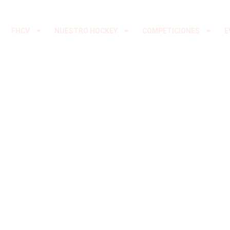
Ir
al
FHCV
NUESTRO HOCKEY
COMPETICIONES
E
contenido