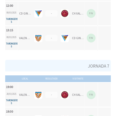
12:00
08/03/2025
CD GINER CELESTE
-
CH XALOC 1993
FIN
TARONGERS
5
13:15
08/03/2025
VALENCIA CH
-
CD GINER CORAL
FIN
TARONGERS
5
JORNADA 7
LOCAL
RESULTADO
VISITANTE
19:00
28/03/2025
VALENCIA CH 1924
-
CH XALOC
FIN
TARONGERS
5
19:30