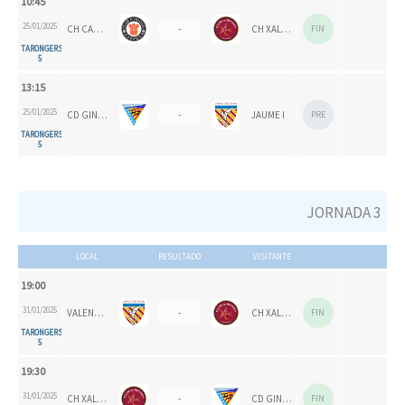
10:45
25/01/2025
CH CARPESA
-
CH XALOC 1993
FIN
TARONGERS
5
13:15
25/01/2025
CD GINER CELESTE
-
JAUME I
PRE
TARONGERS
5
JORNADA 3
LOCAL
RESULTADO
VISITANTE
19:00
31/01/2025
VALENCIA CH 1924
-
CH XALOC
FIN
TARONGERS
5
19:30
31/01/2025
CH XALOC
-
CD GINER CORAL
FIN