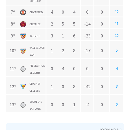
NOSTRUM
7º
4
0
4
0
0
12
CH CARPESA
8º
2
5
5
-14
0
11
CH XALOC
9º
3
1
6
-23
0
10
JAUME I
VALENCIA CH
10º
1
2
8
-17
0
5
1924
FIESTA FINAL
11º
0
4
0
0
0
4
EEDDMM
CD GINER
12º
1
0
8
-42
0
3
CELESTE
ESCUELAS
13º
0
0
1
-4
0
0
SAN JOSÉ