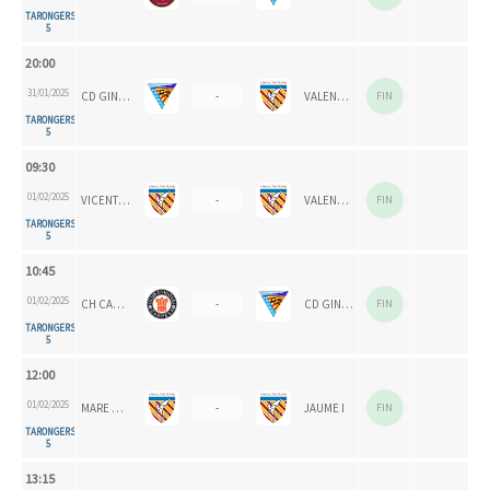
TARONGERS
5
20:00
31/01/2025
CD GINER CORAL
-
VALENCIA CH 1924
FIN
TARONGERS
5
09:30
01/02/2025
VICENTE GAOS
-
VALENCIA CH
FIN
TARONGERS
5
10:45
01/02/2025
CH CARPESA
-
CD GINER CELESTE
FIN
TARONGERS
5
12:00
01/02/2025
MARE NOSTRUM
-
JAUME I
FIN
TARONGERS
5
13:15