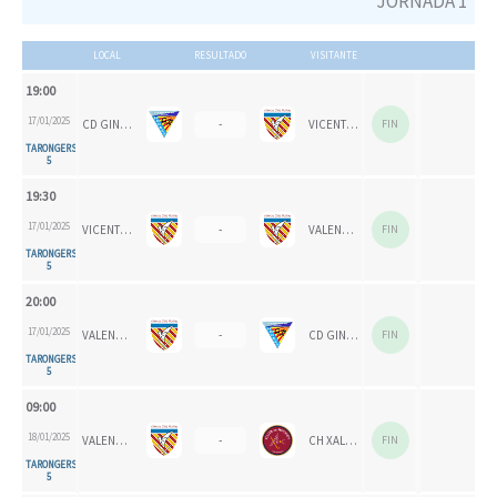
JORNADA 1
LOCAL
RESULTADO
VISITANTE
19:00
17/01/2025
CD GINER CORAL
-
VICENTE GAOS
FIN
TARONGERS
5
19:30
17/01/2025
VICENTE GAOS
-
VALENCIA CH 1924
FIN
TARONGERS
5
20:00
17/01/2025
VALENCIA CH 1924
-
CD GINER CORAL
FIN
TARONGERS
5
09:00
18/01/2025
VALENCIA CH
-
CH XALOC
FIN
TARONGERS
5