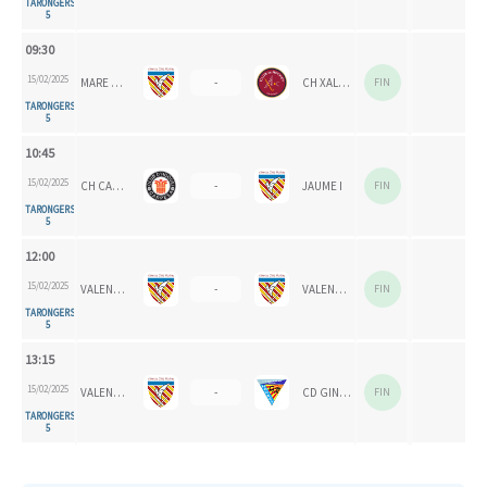
TARONGERS
5
09:30
15/02/2025
MARE NOSTRUM
-
CH XALOC 1993
FIN
TARONGERS
5
10:45
15/02/2025
CH CARPESA
-
JAUME I
FIN
TARONGERS
5
12:00
15/02/2025
VALENCIA CH
-
VALENCIA CH 1924
FIN
TARONGERS
5
13:15
15/02/2025
VALENCIA CH 2024
-
CD GINER CELESTE
FIN
TARONGERS
5