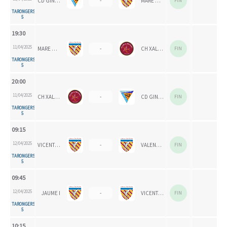
CD GINER CELESTE
-
MARE NOSTRUM
FIN
TARONGERS
5
19:30
11/04/2025
MARE NOSTRUM
-
CH XALOC 1993
FIN
TARONGERS
5
20:00
11/04/2025
CH XALOC 1993
-
CD GINER CELESTE
FIN
TARONGERS
5
09:15
12/04/2025
VICENTE GAOS
-
VALENCIA CH 2024
FIN
TARONGERS
5
09:45
12/04/2025
JAUME I
-
VICENTE GAOS
FIN
TARONGERS
5
10:15