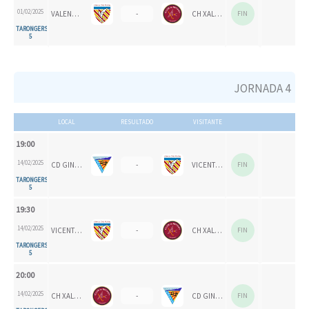
01/02/2025
VALENCIA CH 2024
-
CH XALOC 1993
FIN
TARONGERS
5
JORNADA 4
LOCAL
RESULTADO
VISITANTE
19:00
14/02/2025
CD GINER CORAL
-
VICENTE GAOS
FIN
TARONGERS
5
19:30
14/02/2025
VICENTE GAOS
-
CH XALOC
FIN
TARONGERS
5
20:00
14/02/2025
CH XALOC
-
CD GINER CORAL
FIN