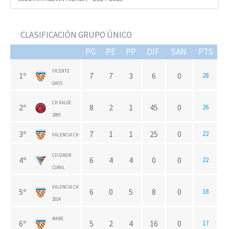
CLASIFICACIÓN GRUPO ÚNICO
PG
PE
PP
DIF
SAN
PTS
VICENTE
1º
7
7
3
6
0
28
GAOS
CH XALOC
2º
8
2
1
45
0
26
1993
3º
7
1
1
25
0
22
VALENCIA CH
CD GINER
4º
6
4
4
0
0
22
CORAL
VALENCIA CH
5º
6
0
5
8
0
18
2024
MARE
6º
5
2
4
16
0
17