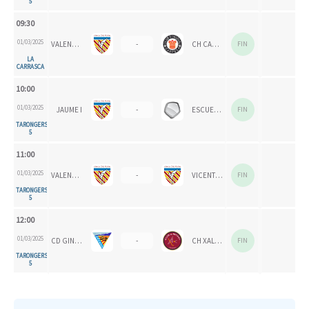
5
09:30
01/03/2025
VALENCIA CH 1924
-
CH CARPESA
FIN
LA
CARRASCA
10:00
01/03/2025
JAUME I
-
ESCUELAS SAN JOSÉ
FIN
TARONGERS
5
11:00
01/03/2025
VALENCIA CH
-
VICENTE GAOS
FIN
TARONGERS
5
12:00
01/03/2025
CD GINER CORAL
-
CH XALOC
FIN
TARONGERS
5