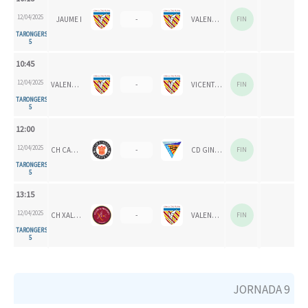
12/04/2025
JAUME I
-
VALENCIA CH 2024
FIN
TARONGERS
5
10:45
12/04/2025
VALENCIA CH 1924
-
VICENTE GAOS
FIN
TARONGERS
5
12:00
12/04/2025
CH CARPESA
-
CD GINER CORAL
FIN
TARONGERS
5
13:15
12/04/2025
CH XALOC
-
VALENCIA CH
FIN
TARONGERS
5
JORNADA 9