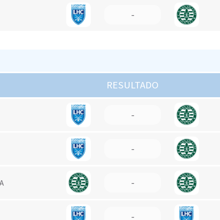
-
RESULTADO
-
-
-
UA
-