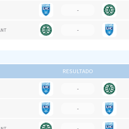
-
-
ANT
RESULTADO
-
-
-
ANT