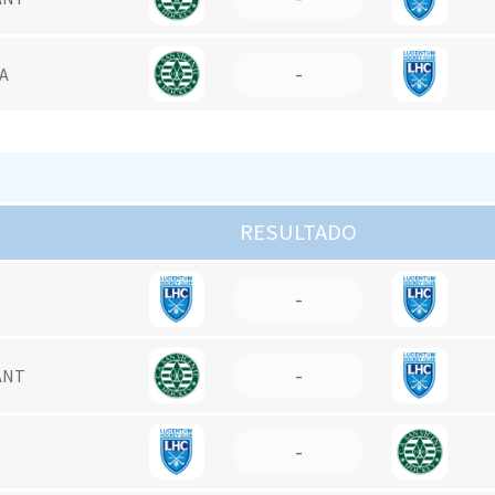
-
UA
RESULTADO
-
-
ANT
-