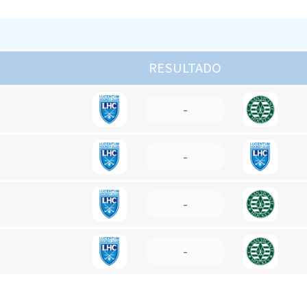
RESULTADO
-
-
-
-