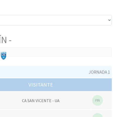
N -
JORNADA 1
VISITANTE
CA SAN VICENTE - UA
FIN