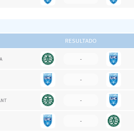
RESULTADO
-
UA
-
-
ANT
-