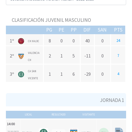
CLASIFICACIÓN JUVENIL MASCULINO
PG
PE
PP
DIF
SAN
PTS
1º
8
0
0
40
0
24
CH XALOC
VALENCIA
2º
2
1
5
-11
0
7
CH
CA SAN
3º
1
1
6
-29
0
4
VICENTE
JORNADA 1
LOCAL
RESULTADO
VISITANTE
14:00
22/10/2022