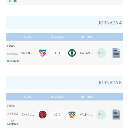
BETERO
JORNADA 4
LOCAL
RESULTADO
VISITANTE
11:45
VALENCIA CH
1 - 3
CA SAN VICENTE
FIN
05/03/2023
TARONGERS
JORNADA 6
LOCAL
RESULTADO
VISITANTE
09:30
15/04/2023
CH XALOC
10 - 1
VALENCIA CH
FIN
LA
CARRASCA