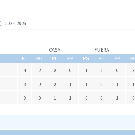
CASA
FUERA
PJ
PG
PE
PP
PG
PE
PP
P
4
2
0
0
1
1
0
3
3
0
0
1
1
0
1
1
3
0
1
1
0
0
1
0