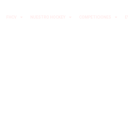
Ir
al
FHCV
NUESTRO HOCKEY
COMPETICIONES
E
contenido