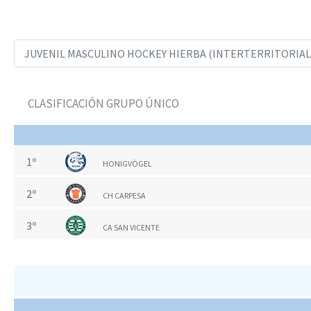
CLASIFICACIÓN GRUPO ÚNICO
1º
HONIGVÖGEL
2º
CH CARPESA
3º
CA SAN VICENTE