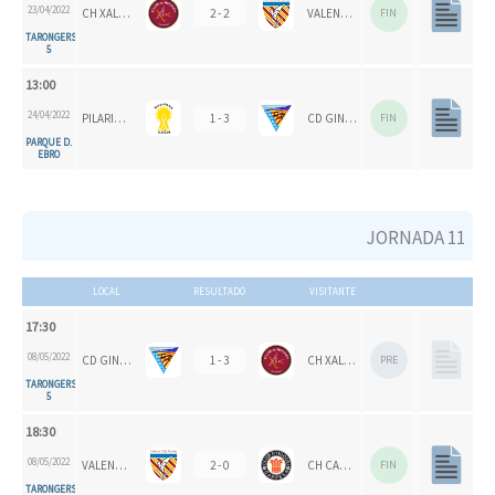
23/04/2022
CH XALOC
2 - 2
VALENCIA CH
FIN
TARONGERS
5
13:00
24/04/2022
PILARICAS
1 - 3
CD GINER DE LOS RÍOS
FIN
PARQUE D.
EBRO
JORNADA 11
LOCAL
RESULTADO
VISITANTE
17:30
08/05/2022
CD GINER DE LOS RÍOS
1 - 3
CH XALOC
PRE
TARONGERS
5
18:30
08/05/2022
VALENCIA CH
2 - 0
CH CARPESA
FIN
TARONGERS