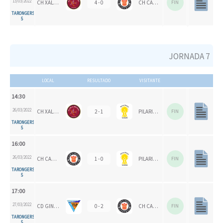
13/03/2022
CH XALOC
4 - 0
CH CARPESA
FIN
TARONGERS
5
JORNADA 7
LOCAL
RESULTADO
VISITANTE
14:30
26/03/2022
CH XALOC
2 - 1
PILARICAS
FIN
TARONGERS
5
16:00
26/03/2022
CH CARPESA
1 - 0
PILARICAS
FIN
TARONGERS
5
17:00
27/03/2022
CD GINER DE LOS RÍOS
0 - 2
CH CARPESA
FIN
TARONGERS
5