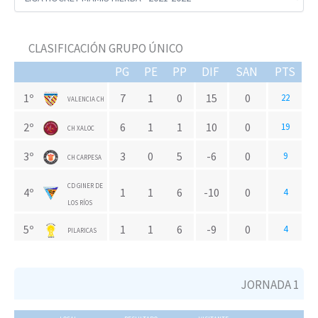
CLASIFICACIÓN GRUPO ÚNICO
PG
PE
PP
DIF
SAN
PTS
1º
7
1
0
15
0
22
VALENCIA CH
2º
6
1
1
10
0
19
CH XALOC
3º
3
0
5
-6
0
9
CH CARPESA
CD GINER DE
4º
1
1
6
-10
0
4
LOS RÍOS
5º
1
1
6
-9
0
4
PILARICAS
JORNADA 1