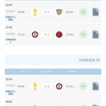
16:30
10/04/2022
PILARICAS
1 - 2
VALENCIA CH
FIN
PARQUE D.
EBRO
17:00
10/04/2022
CH CARPESA
0 - 1
CH XALOC
FIN
TARONGERS
5
JORNADA 10
LOCAL
RESULTADO
VISITANTE
13:30
23/04/2022
PILARICAS
1 - 0
CH CARPESA
FIN
PARQUE D.
EBRO
18:00