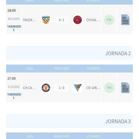
LOCAL
RESULTADO
VISITANTE
18:00
20/11/2021
VALENCIA CH
4 - 1
CH XALOC
FIN
TARONGERS
5
JORNADA 2
LOCAL
RESULTADO
VISITANTE
17:00
11/12/2021
CH CARPESA
1 - 0
CD GINER DE LOS RÍOS
FIN
TARONGERS
5
JORNADA 3
LOCAL
RESULTADO
VISITANTE