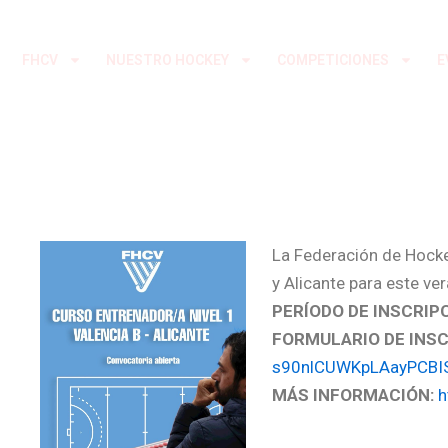
Ir
al
FHCV
NUESTRO HOCKEY
COMPETICIONES
E
contenido
La Federación de Hocke
y Alicante para este ve
PERÍODO DE INSCRIPC
FORMULARIO DE INSC
s90nlCUWKpLAayPCBI
MÁS INFORMACIÓN:
h