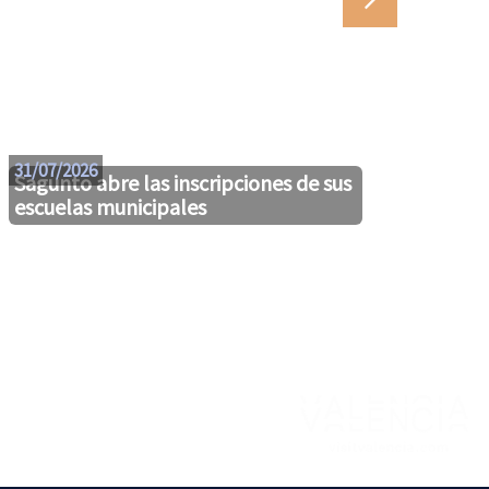
29/07
31/07/2026
Sagunto abre las inscripciones de sus
escuelas municipales