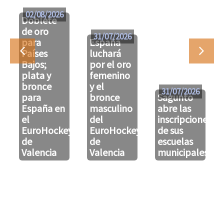
02/08/2026
Doblete
de oro
31/07/2026
para
España
Países
luchará
Bajos;
por el oro
plata y
femenino
bronce
y el
31/07/2026
para
bronce
Sagunto
España en
masculino
abre las
el
del
inscripciones
EuroHockeyU21
EuroHockeyU21
de sus
de
de
escuelas
Valencia
Valencia
municipales