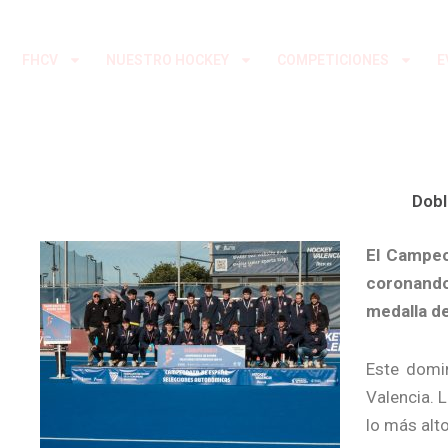
Ir
al
FHCV
NUESTRO HOCKEY
COMPETICIONES
E
contenido
Dobl
El Campeo
coronando 
medalla de
Este domi
Valencia. 
lo más alt