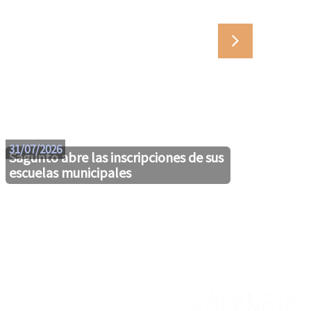
29/07
31/07/2026
Sagunto abre las inscripciones de sus
escuelas municipales