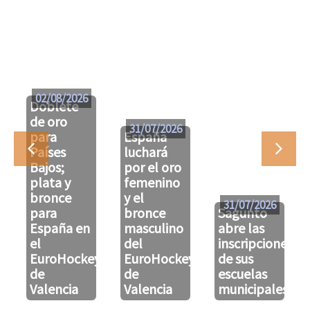
02/08/2026
Doblete
de oro
31/07/2026
para
España
Países
luchará
Bajos;
por el oro
plata y
femenino
bronce
y el
31/07/2026
para
bronce
Sagunto
España en
masculino
abre las
el
del
inscripciones
EuroHockeyU21
EuroHockeyU21
de sus
de
de
escuelas
Valencia
Valencia
municipales