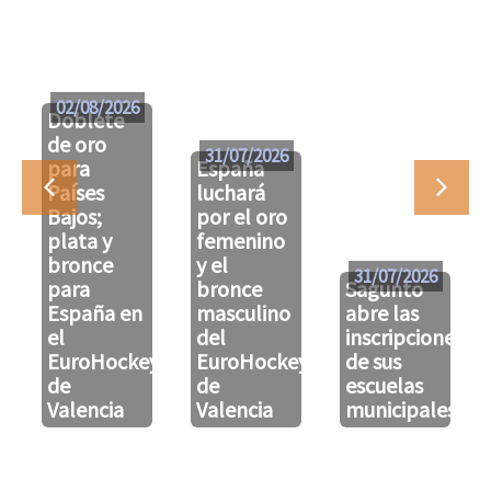
02/08/2026
Doblete
de oro
31/07/2026
para
España
Países
luchará
Bajos;
por el oro
plata y
femenino
bronce
y el
31/07/2026
para
bronce
Sagunto
España en
masculino
abre las
el
del
inscripciones
EuroHockeyU21
EuroHockeyU21
de sus
de
de
escuelas
Valencia
Valencia
municipales