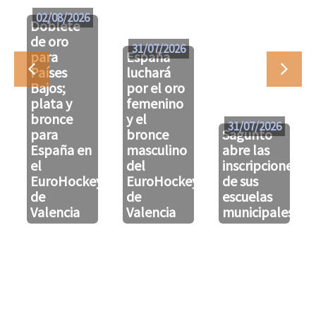
02/08/2026
Doblete
de oro
31/07/2026
para
España
Países
luchará
Bajos;
por el oro
plata y
femenino
bronce
y el
31/07/2026
para
bronce
Sagunto
España en
masculino
abre las
el
del
inscripciones
EuroHockeyU21
EuroHockeyU21
de sus
de
de
escuelas
Valencia
Valencia
municipales