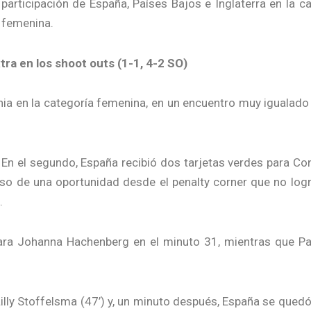
participación de España, Países Bajos e Inglaterra en la c
femenina.
tra en los shoot outs (1-1, 4-2 SO)
ia en la categoría femenina, en un encuentro muy igualado 
. En el segundo, España recibió dos tarjetas verdes para C
 de una oportunidad desde el penalty corner que no logró 
.
 para Johanna Hachenberg en el minuto 31, mientras que 
lly Stoffelsma (47’) y, un minuto después, España se quedó en