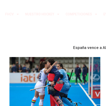
Ir
al
FHCV
NUESTRO HOCKEY
COMPETICIONES
E
contenido
España vence a Al