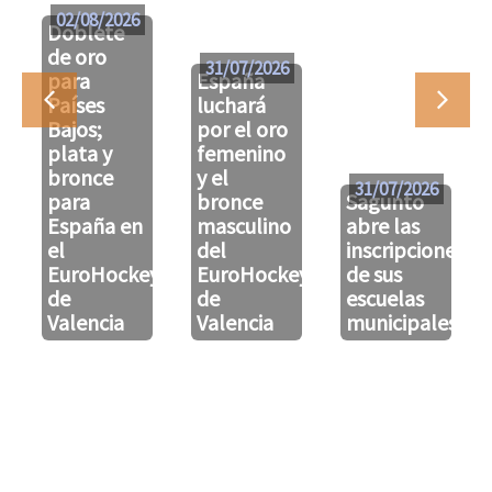
02/08/2026
Doblete
de oro
31/07/2026
para
España
Países
luchará
Bajos;
por el oro
plata y
femenino
bronce
y el
31/07/2026
para
bronce
Sagunto
España en
masculino
abre las
el
del
inscripciones
EuroHockeyU21
EuroHockeyU21
de sus
de
de
escuelas
Valencia
Valencia
municipales