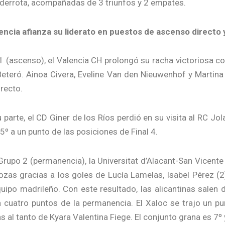
 derrota, acompañadas de 3 triunfos y 2 empates.
lencia afianza su liderato en puestos de ascenso directo y
 (ascenso), el Valencia CH prolongó su racha victoriosa con 
eteró. Ainoa Civera, Eveline Van den Nieuwenhof y Martina
recto.
 parte, el CD Giner de los Ríos perdió en su visita al RC Jol
5º a un punto de las posiciones de Final 4.
Grupo 2 (permanencia), la Universitat d’Alacant-San Vicente
ozas gracias a los goles de Lucía Lamelas, Isabel Pérez (2)
uipo madrileño. Con este resultado, las alicantinas salen d
a cuatro puntos de la permanencia. El Xaloc se trajo un p
s al tanto de Kyara Valentina Fiege. El conjunto grana es 7º 