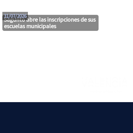
29/07
31/07/2026
Sagunto abre las inscripciones de sus
escuelas municipales