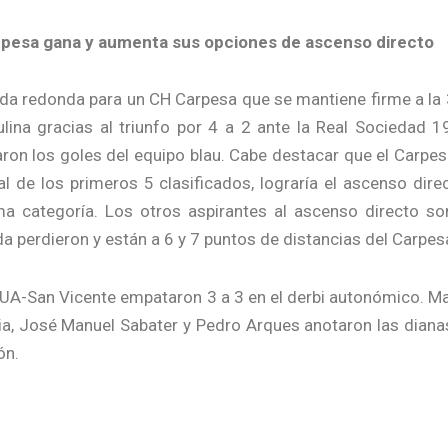
rpesa gana y aumenta sus opciones de ascenso directo
da redonda para un CH Carpesa que se mantiene firme a la 3
lina gracias al triunfo por 4 a 2 ante la Real Sociedad 1
on los goles del equipo blau. Cabe destacar que el Carpesa 
ial de los primeros 5 clasificados, lograría el ascenso dir
a categoría. Los otros aspirantes al ascenso directo s
a perdieron y están a 6 y 7 puntos de distancias del Carpes
 la UA-San Vicente empataron 3 a 3 en el derbi autonómico. M
, José Manuel Sabater y Pedro Arques anotaron las dianas d
ón.