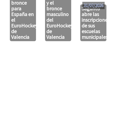
bronce
y el
31/07/2026
para
bronce
Sagunto
España en
masculino
abre las
el
del
inscripciones
EuroHockeyU21
EuroHockeyU21
de sus
de
de
escuelas
Valencia
Valencia
municipales