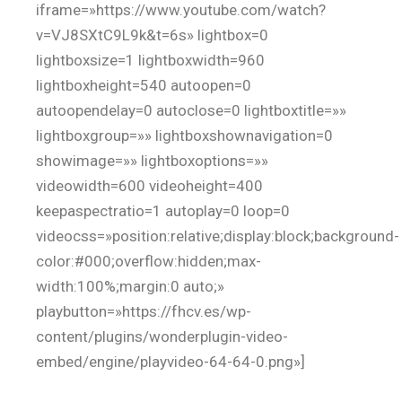
iframe=»https://www.youtube.com/watch?
v=VJ8SXtC9L9k&t=6s» lightbox=0
lightboxsize=1 lightboxwidth=960
lightboxheight=540 autoopen=0
autoopendelay=0 autoclose=0 lightboxtitle=»»
lightboxgroup=»» lightboxshownavigation=0
showimage=»» lightboxoptions=»»
videowidth=600 videoheight=400
keepaspectratio=1 autoplay=0 loop=0
videocss=»position:relative;display:block;background-
color:#000;overflow:hidden;max-
width:100%;margin:0 auto;»
playbutton=»https://fhcv.es/wp-
content/plugins/wonderplugin-video-
embed/engine/playvideo-64-64-0.png»]