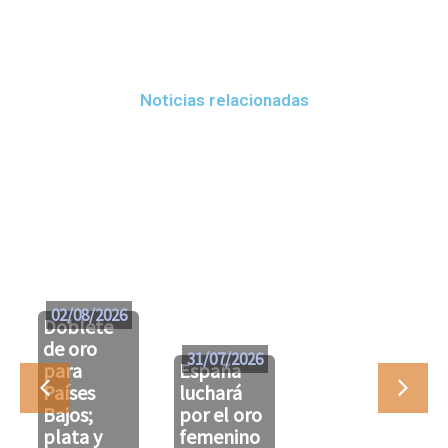
Noticias relacionadas
02/08/2026
Doblete
de oro
31/07/2026
para
España
Países
luchará
Bajos;
por el oro
plata y
femenino