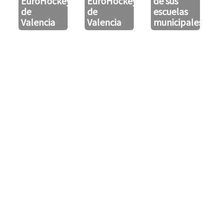
EuroHockeyU21
EuroHockeyU21
de sus
de
de
escuelas
Valencia
Valencia
municipales