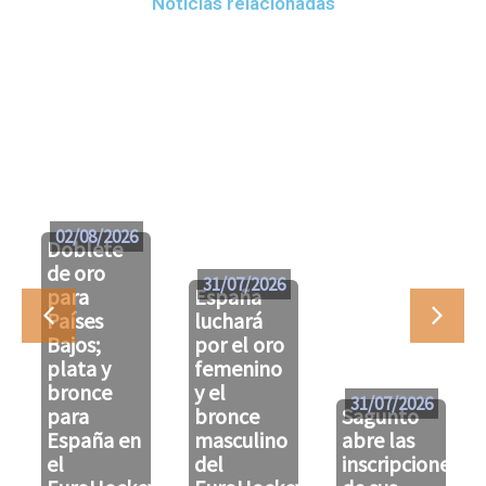
Noticias relacionadas
02/08/2026
Doblete
de oro
31/07/2026
para
España
Países
luchará
Bajos;
por el oro
plata y
femenino
bronce
y el
31/07/2026
para
bronce
Sagunto
España en
masculino
abre las
el
del
inscripciones