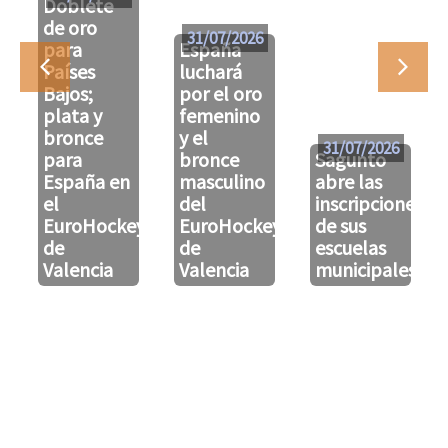
Doblete
de oro
31/07/2026
para
España
Países
luchará
Bajos;
por el oro
plata y
femenino
bronce
y el
31/07/2026
para
bronce
Sagunto
España en
masculino
abre las
el
del
inscripciones
EuroHockeyU21
EuroHockeyU21
de sus
de
de
escuelas
Valencia
Valencia
municipales