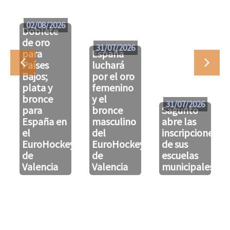
02/08/2026
Doblete
de oro
31/07/2026
para
España
Países
luchará
Bajos;
por el oro
plata y
femenino
bronce
y el
31/07/2026
para
bronce
Sagunto
España en
masculino
abre las
el
del
inscripciones
EuroHockeyU21
EuroHockeyU21
de sus
de
de
escuelas
Valencia
Valencia
municipales