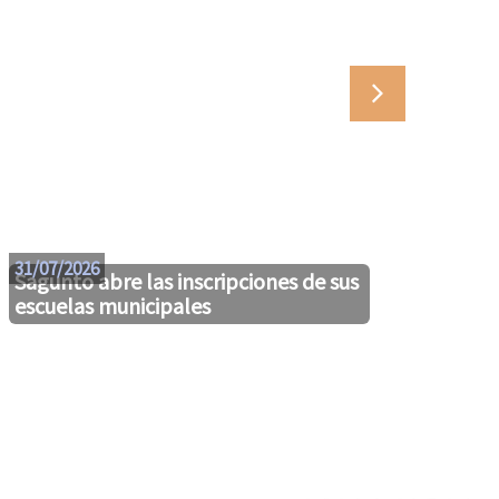
29/07
31/07/2026
Sagunto abre las inscripciones de sus
escuelas municipales