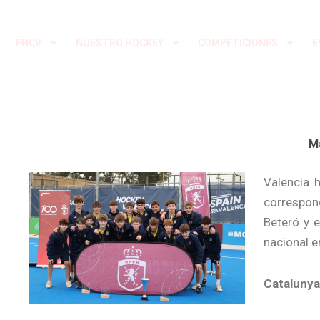
Ir
al
FHCV
NUESTRO HOCKEY
COMPETICIONES
E
contenido
Ma
Valencia 
correspond
Beteró y 
nacional e
Catalunya