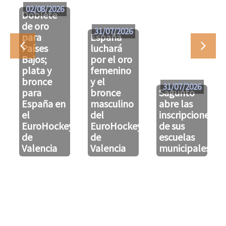
02/08/2026
Doblete
de oro
31/07/2026
para
España
Países
luchará
Bajos;
por el oro
plata y
femenino
bronce
y el
31/07/2026
para
bronce
Sagunto
España en
masculino
abre las
el
del
inscripciones
EuroHockeyU21
EuroHockeyU21
de sus
de
de
escuelas
Valencia
Valencia
municipales