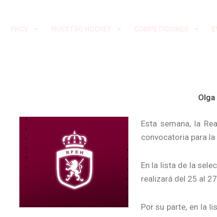
Ir
al
FHCV
NUESTRO HOCKEY
COMPETICIONES
E
contenido
Olga
Esta semana, la Rea
convocatoria para la
En la lista de la se
realizará del 25 al 
Por su parte, en la 