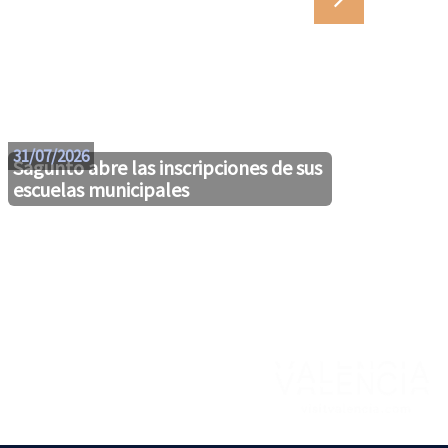
29/07
31/07/2026
Sagunto abre las inscripciones de sus
escuelas municipales