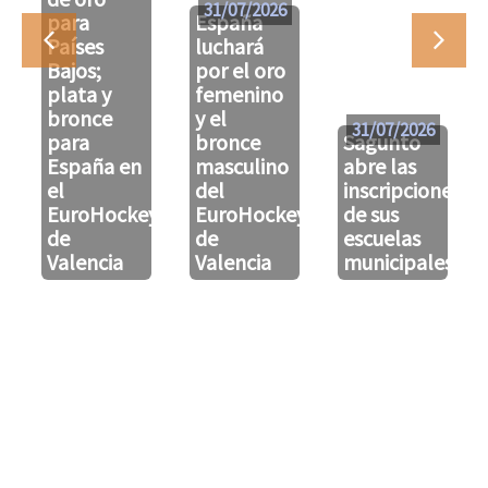
31/07/2026
para
España
Países
luchará
Bajos;
por el oro
plata y
femenino
bronce
y el
31/07/2026
para
bronce
Sagunto
España en
masculino
abre las
el
del
inscripciones
EuroHockeyU21
EuroHockeyU21
de sus
de
de
escuelas
Valencia
Valencia
municipales