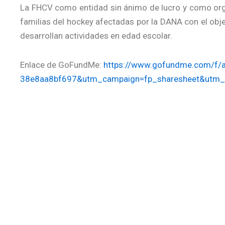
La FHCV como entidad sin ánimo de lucro y como orga
familias del hockey afectadas por la DANA con el obj
desarrollan actividades en edad escolar.
Enlace de GoFundMe:
https://www.gofundme.com/f/ay
38e8aa8bf697&utm_campaign=fp_sharesheet&utm_