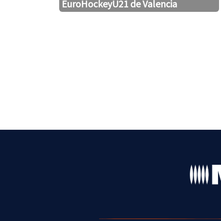
EuroHockeyU21 de Valencia