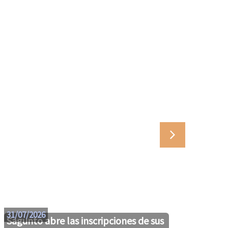
29/07
31/07/2026
Sagunto abre las inscripciones de sus