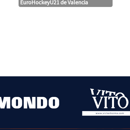
EuroHockeyU21 de Valencia