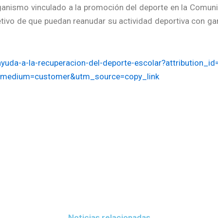
nismo vinculado a la promoción del deporte en la Comuni
etivo de que puedan reanudar su actividad deportiva con ga
uda-a-la-recuperacion-del-deporte-escolar?attribution_i
medium=customer&utm_source=copy_link
Noticias relacionadas