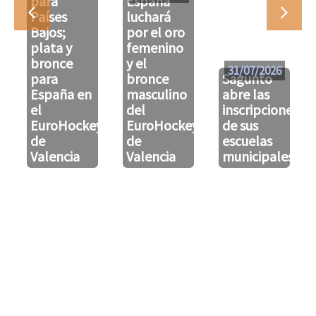
para
España
Países
luchará
Bajos;
por el oro
plata y
femenino
bronce
y el
31/07/2026
para
bronce
Sagunto
España en
masculino
abre las
el
del
inscripciones
EuroHockeyU21
EuroHockeyU21
de sus
de
de
escuelas
Valencia
Valencia
municipales