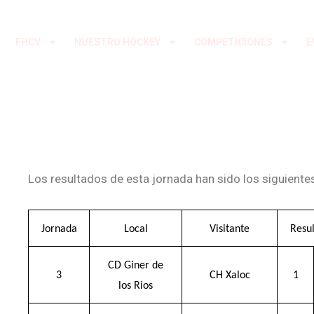
Ir
al
FHCV
NUESTRO HOCKEY
COMPETICIONES
E
contenido
Los resultados de esta jornada han sido los siguiente
Jornada
Local
Visitante
Resu
CD Giner de
3
CH Xaloc
1
los Rios