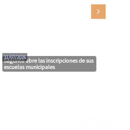
29/07
31/07/2026
Sagunto abre las inscripciones de sus
escuelas municipales