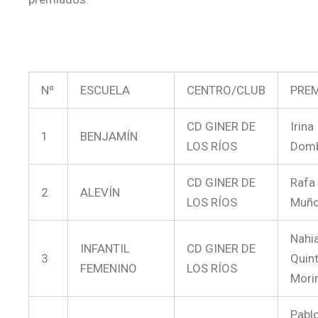
Nº
ESCUELA
CENTRO/CLUB
PRE
CD GINER DE
Irina
1
BENJAMÍN
LOS RÍOS
Domb
CD GINER DE
Rafa
2
ALEVÍN
LOS RÍOS
Muñ
Nahi
INFANTIL
CD GINER DE
3
Quin
FEMENINO
LOS RÍOS
Mori
Pabl