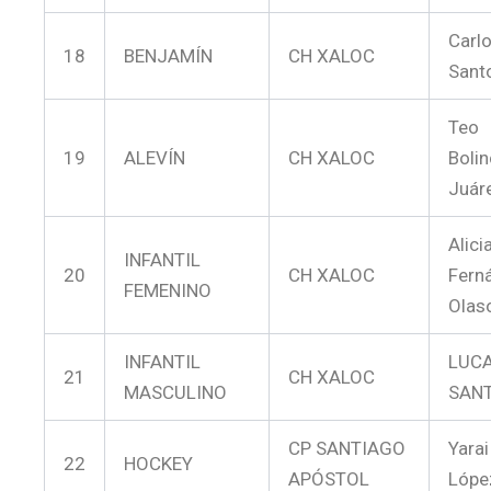
Carlo
18
BENJAMÍN
CH XALOC
Sant
Teo
19
ALEVÍN
CH XALOC
Boli
Juár
Alici
INFANTIL
20
CH XALOC
Fern
FEMENINO
Olas
INFANTIL
LUCA
21
CH XALOC
MASCULINO
SAN
CP SANTIAGO
Yara
22
HOCKEY
APÓSTOL
Lópe