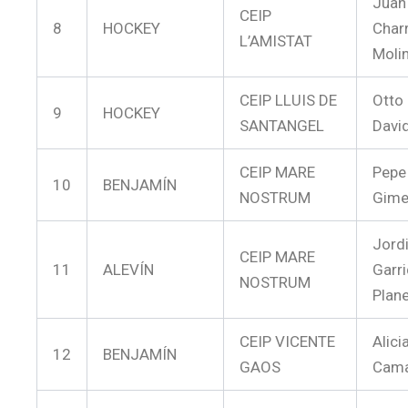
Juan
CEIP
8
HOCKEY
Charr
L’AMISTAT
Moli
CEIP LLUIS DE
Otto
9
HOCKEY
SANTANGEL
Davi
CEIP MARE
Pepe
10
BENJAMÍN
NOSTRUM
Gim
Jord
CEIP MARE
11
ALEVÍN
Garr
NOSTRUM
Plan
CEIP VICENTE
Alici
12
BENJAMÍN
GAOS
Cam