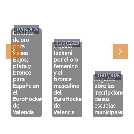
02/08/2026
Doblete
de oro
31/07/2026
para
España
Países
luchará
Bajos;
por el oro
plata y
femenino
bronce
y el
31/07/2026
para
bronce
Sagunto
España en
masculino
abre las
el
del
inscripciones
EuroHockeyU21
EuroHockeyU21
de sus
de
de
escuelas
Valencia
Valencia
municipales