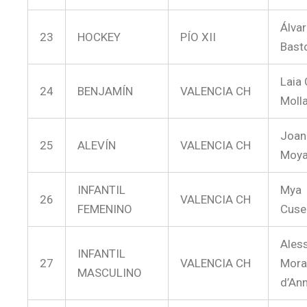
Álva
23
HOCKEY
PÍO XII
Bast
Laia 
24
BENJAMÍN
VALENCIA CH
Moll
Joan
25
ALEVÍN
VALENCIA CH
Moy
INFANTIL
Mya
26
VALENCIA CH
FEMENINO
Cuse
Ales
INFANTIL
27
VALENCIA CH
Mora
MASCULINO
d’An