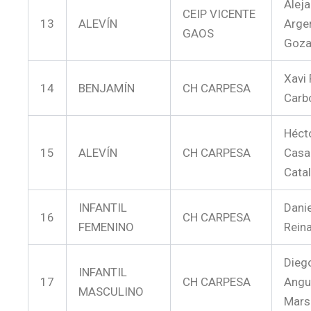
Alej
CEIP VICENTE
13
ALEVÍN
Arge
GAOS
Goza
Xavi 
14
BENJAMÍN
CH CARPESA
Carb
Héct
15
ALEVÍN
CH CARPESA
Casa
Cata
INFANTIL
Dani
16
CH CARPESA
FEMENINO
Rein
Dieg
INFANTIL
17
CH CARPESA
Angu
MASCULINO
Mars