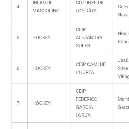
INFANTIL
CD GINER DE
4
Cuev
MASCULINO
LOS RÍOS
Nava
CEIP
Noa 
5
HOCKEY
ALEJANDRA
Pons
SOLER
Jesús
CEIP CAMI DE
6
HOCKEY
Silva
L’HORTA
Ville
CEIP
FEDERICO
Mart
7
HOCKEY
GARCIA
Garc
LORCA