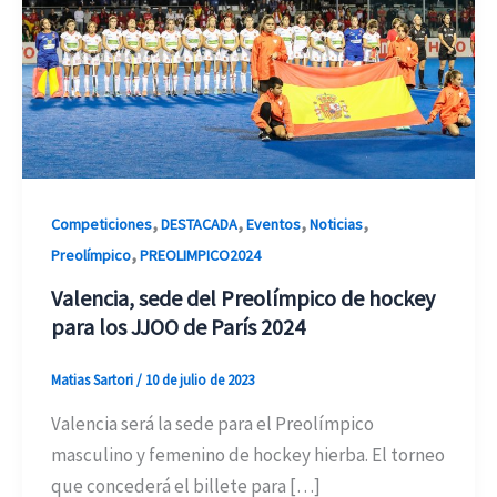
,
,
,
,
Competiciones
DESTACADA
Eventos
Noticias
,
Preolímpico
PREOLIMPICO2024
Valencia, sede del Preolímpico de hockey
para los JJOO de París 2024
Matias Sartori
/
10 de julio de 2023
Valencia será la sede para el Preolímpico
masculino y femenino de hockey hierba. El torneo
que concederá el billete para […]